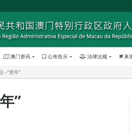
澳门资讯
公布告示
法律法规
来
 –“龙年”
年”