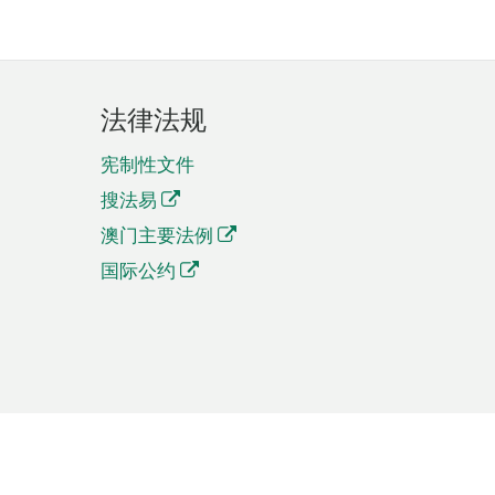
法律法规
宪制性文件
搜法易
澳门主要法例
国际公约