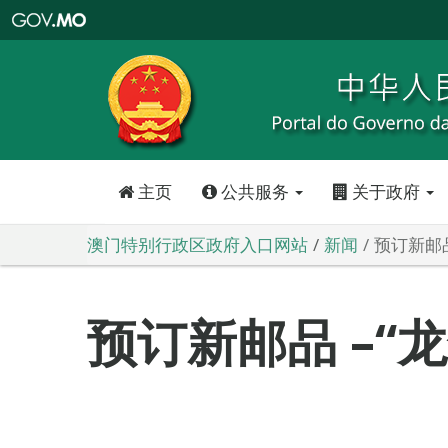
澳
门
特
别
行
政
区
政
府
入
口
网
站
主页
公共服务
关于政府
澳门特别行政区政府入口网站
新闻
预订新邮品
预订新邮品 –“龙