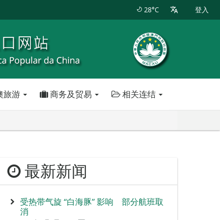
28°C
登入
澳旅游
商务及贸易
相关连结
最新新闻
受热带气旋 “白海豚” 影响 部分航班取
消