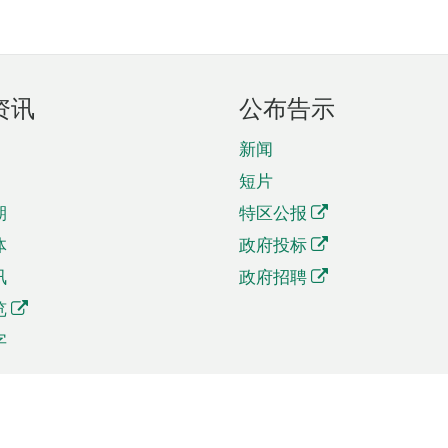
资讯
公布告示
新闻
短片
期
特区公报
体
政府投标
讯
政府招聘
览
字
及贸易
相关连结
资
手机应用程序目录