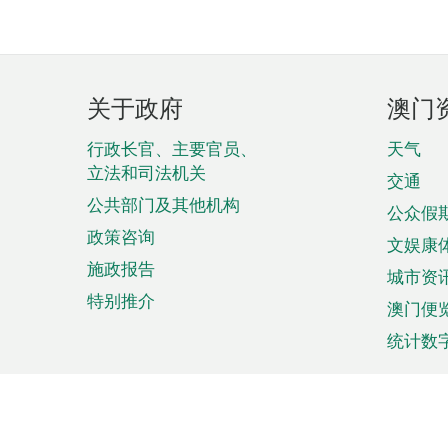
页
关于政府
澳门
脚
菜
行政长官、主要官员、
天气
立法和司法机关
单
交通
公共部门及其他机构
公众假
政策咨询
文娱康
施政报告
城市资
特别推介
澳门便
统计数
来澳旅游
商务
计划行程
贸易投