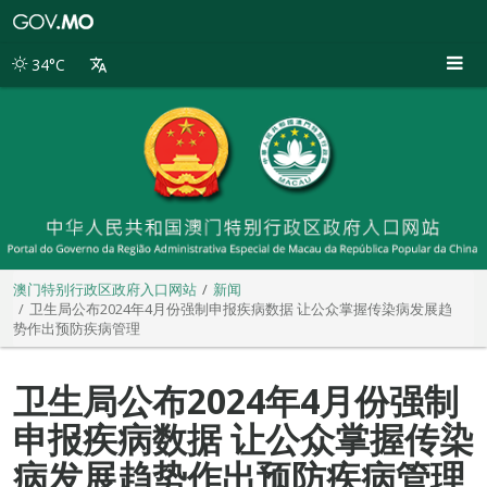
澳
门
特
34°C
别
行
政
区
政
府
入
口
网
站
澳门特别行政区政府入口网站
新闻
卫生局公布2024年4月份强制申报疾病数据 让公众掌握传染病发展趋
势作出预防疾病管理
卫生局公布2024年4月份强制
申报疾病数据 让公众掌握传染
病发展趋势作出预防疾病管理