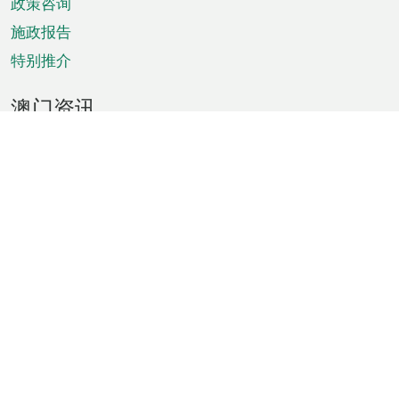
政策咨询
施政报告
特别推介
澳门资讯
天气
交通
公众假期
文娱康体
城市资讯
澳门便览
统计数字
公布告示
新闻