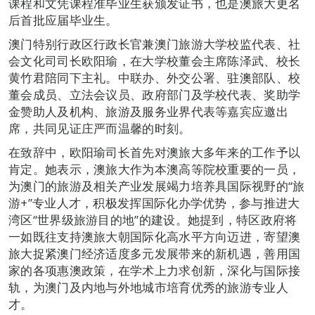
课程和文凭课程准毕业生获颁发证书，也是澳旅大更名
后首批应届毕业生。
澳门特别行政区行政长官兼澳门旅游大学校监代表、社
会文化司司长欧阳瑜，在大学校董会主席陈泽武、校长
黄竹君陪同下主礼。中联办、外交公署、驻澳部队、校
董会成员、立法会议员、政府部门及学校代表、奖助学
金赞助人及机构、旅游及服务业界代表等嘉宾应邀出
席，共同见证庄严而温馨的时刻。
在致辞中，欧阳瑜司长首先对澳旅大多年来的工作予以
肯定。她表示，澳旅大作为本澳高等院校重要的一员，
为澳门的旅游及相关产业发展竭力培养具国际视野的“旅
游+”专业人才，积极发挥国际化办学优势，参与推进大
湾区“世界级旅游目的地”的建设。她提到，特区政府将
一如既往支持澳旅大朝国际化高水平方向迈进，寄望澳
旅大捉紧澳门经济适度多元发展带来的新机遇，善用国
家的各项惠澳政策，在学术上力求创新，深化与国际接
轨，为澳门及内地与外地城市培育优秀的旅游专业人
才。