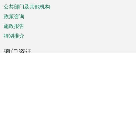
单
公共部门及其他机构
政策咨询
施政报告
特别推介
澳门资讯
天气
交通
公众假期
文娱康体
城市资讯
澳门便览
统计数字