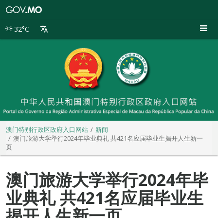
澳
门
特
32°C
别
行
政
区
政
府
入
口
网
站
澳门特别行政区政府入口网站
新闻
澳门旅游大学举行2024年毕业典礼 共421名应届毕业生揭开人生新一
页
澳门旅游大学举行2024年毕
业典礼 共421名应届毕业生
揭开人生新一页