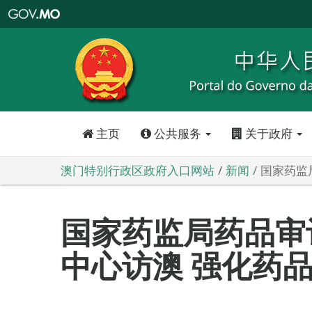
澳
门
特
别
行
政
区
政
府
入
口
网
站
主页
公共服务
关于政府
澳门特别行政区政府入口网站
新闻
国家药监
国家药监局药品审
中心访澳 强化药