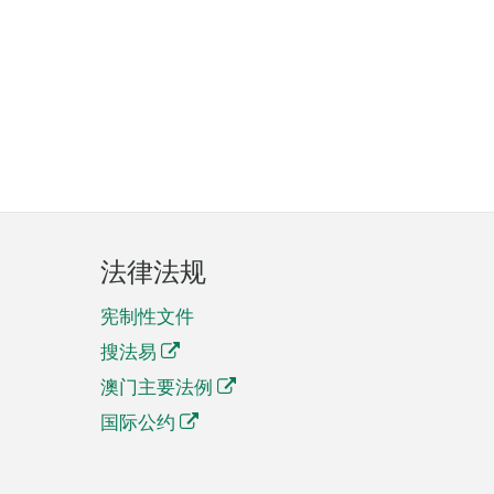
法律法规
宪制性文件
搜法易
澳门主要法例
国际公约