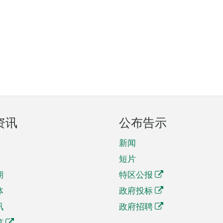
资讯
公布告示
新闻
短片
期
特区公报
体
政府投标
讯
政府招聘
览