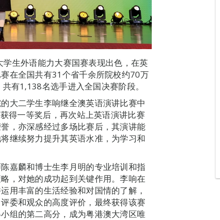
全国大学生外语能力大赛国赛表现出色，在英
赛在全国共有31个省千余所院校约70万
共有1,138名选手进入全国决赛阶段。
院的大二学生李响继全澳英语演讲比赛中
中获得一等奖后，再次站上英语演讲比赛
荣誉，亦深感经过多场比赛后，其演讲能
她将继续努力提升其英语水准，为学习和
师陈嘉麟和博士生李月明的专业培训和指
策略，对她的成功起到关键作用。李响在
并运用丰富的生活经验和对国情的了解，
了评委和观众的高度评价，最终获得该赛
得小组的第二高分，成为粤港澳大湾区唯