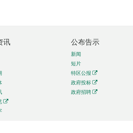
资讯
公布告示
新闻
短片
期
特区公报
体
政府投标
讯
政府招聘
览
字
及贸易
相关连结