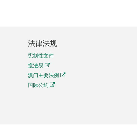
法律法规
宪制性文件
搜法易
澳门主要法例
国际公约