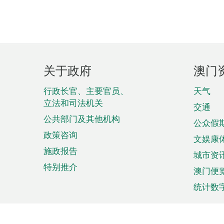
页
关于政府
澳门
脚
菜
行政长官、主要官员、
天气
立法和司法机关
单
交通
公共部门及其他机构
公众假
政策咨询
文娱康
施政报告
城市资
特别推介
澳门便
统计数
来澳旅游
商务