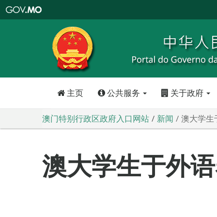
澳
门
特
别
行
政
区
政
府
入
口
网
站
主页
公共服务
关于政府
澳门特别行政区政府入口网站
新闻
澳大学生
澳大学生于外语