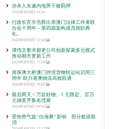
涉杀人未遂内地男子被羁押
2026年8月8日 14:24
行政长官岑浩辉出席澳门法律工作者联
合会十周年 – 第四届架构成员就职典
礼。
2026年8月8日 12:04
谭伟文要求都更公司创新探索多元模式
推动都市更新工作
2026年8月8日 11:28
港珠澳大桥澳门跨境货物转运站启用三
周年 助力港澳物流高效联通
2026年8月8日 10:00
最后两天！万款好物、1 元限定、百万
元抽奖齐集名优展
2026年8月8日 09:54
受热带气旋 “白海豚” 影响 部分航班取
消
2026年8月7日 22:27