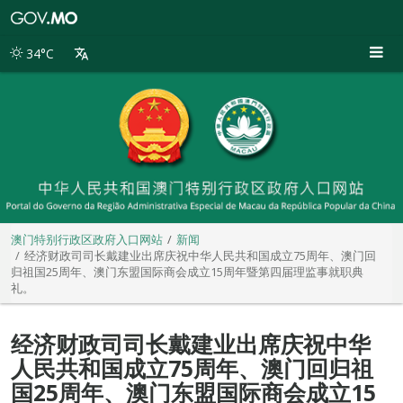
澳
门
特
34°C
别
行
政
区
政
府
入
口
网
站
澳门特别行政区政府入口网站
新闻
经济财政司司长戴建业出席庆祝中华人民共和国成立75周年、澳门回
归祖国25周年、澳门东盟国际商会成立15周年暨第四届理监事就职典
礼。
经济财政司司长戴建业出席庆祝中华
人民共和国成立75周年、澳门回归祖
国25周年、澳门东盟国际商会成立15