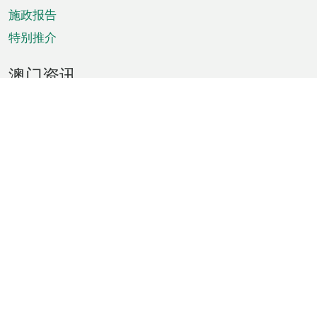
施政报告
特别推介
澳门资讯
天气
交通
公众假期
文娱康体
城市资讯
澳门便览
统计数字
公布告示
新闻