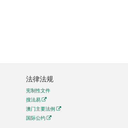
法律法规
宪制性文件
搜法易
澳门主要法例
国际公约