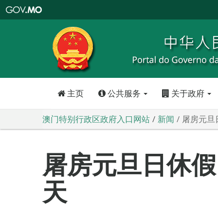
澳
门
特
别
行
政
区
政
府
入
口
网
站
主页
公共服务
关于政府
澳门特别行政区政府入口网站
新闻
屠房元旦
屠房元旦日休假
天