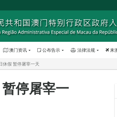
澳门资讯
公布告示
法律法规
来
日休假 暂停屠宰一天
 暂停屠宰一