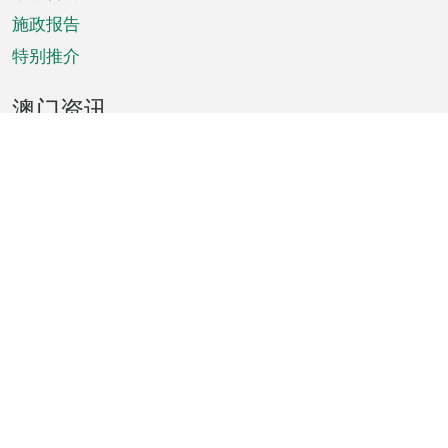
施政报告
特别推介
澳门资讯
天气
交通
公众假期
文娱康体
城市资讯
澳门便览
统计数字
公布告示
新闻