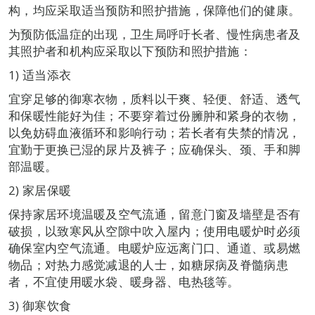
构，均应采取适当预防和照护措施，保障他们的健康。
为预防低温症的出现，卫生局呼吁长者、慢性病患者及
其照护者和机构应采取以下预防和照护措施：
1) 适当添衣
宜穿足够的御寒衣物，质料以干爽、轻便、舒适、透气
和保暖性能好为佳；不要穿着过份臃肿和紧身的衣物，
以免妨碍血液循环和影响行动；若长者有失禁的情况，
宜勤于更换已湿的尿片及裤子；应确保头、颈、手和脚
部温暖。
2) 家居保暖
保持家居环境温暖及空气流通，留意门窗及墙壁是否有
破损，以致寒风从空隙中吹入屋内；使用电暖炉时必须
确保室内空气流通。电暖炉应远离门口、通道、或易燃
物品；对热力感觉减退的人士，如糖尿病及脊髓病患
者，不宜使用暖水袋、暖身器、电热毯等。
3) 御寒饮食