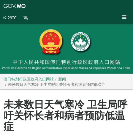
澳
门
特
29°C
别
行
政
区
政
府
入
口
网
站
澳门特别行政区政府入口网站
新闻
未来数日天气寒冷 卫生局呼吁关怀长者和病者预防低温症
未来数日天气寒冷 卫生局呼
吁关怀长者和病者预防低温
症