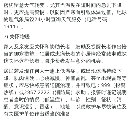
密切留意天气转变，尤其当温度在短时间内急剧下降
时，更应提高警惕，以防因严寒而引致体温过低。地球
物理气象局设24小时查询天气服务（电话号码
1311）。
7) 关怀增暖
家人及亲友应关怀和协助长者，鼓励及提醒长者作出恰
当的御寒措施；独居或患病长者的邻居请经常致电或探
访关怀这些长者，减少长者发生意外的机会。
居民若发现任何人士患上低温症，或出现体温持续下
降、肌肉僵硬，心跳减慢、神智昏乱、甚至出现昏迷等
症状，应尽快将患者送院治理，并可致电：999（报警
热线）或2857 2222（消防局）求助，报警时谨记说明
患者当时的情况（低温症）、年龄、性别、征状（清
醒、意识混乱、昏迷）、地址，以便救护车尽快前往及
有关医护单位作出适当的准备。