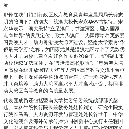
流。
邢锋在澳门特别行政区政府教育及青年发展局局长龚志
明的陪同下到访澳大，获澳大校长宋永华热情接待。宋
永华表示，澳大秉持“立足澳门，共建湾区，融入国家，
走向世界”的发展定位，致力为澳门、为国家培养更多爱
国爱澳人才，助力粤港澳大湾区建设。暨南大学素有“华
侨最高学府”之称，为国家尤其是港澳地区培养了无数优
秀人才，两校已建立友好合作关系20余年。他期望未来
两校继续优势互补，在“粤港澳高校联盟”、“粤港澳大湾
区高校在线开放课程联盟”等大湾区高等教育交流平台框
架下，携手深化各学科领域的合作，进一步探索优秀人
才联合培养，助力大湾区高水平人才高地建设，共同推
动大湾区高等教育的高质量发展。
代表团成员还包括暨南大学党委常委兼统战部部长梁
燕、本科生院执行院长兼教务处处长刘涛、研究生院执
行院长马民、人力资源开发与管理处处长谷世干、中华
文化港澳台及海外传承传播协同创新中心执行主任程国
赋，以及智能科学与工程学院／人工智能产业学院院长