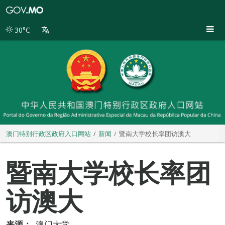
澳
门
特
30°C
别
行
政
区
政
府
入
口
网
站
澳门特别行政区政府入口网站
新闻
暨南大学校长率团访澳大
暨南大学校长率团
访澳大
来源：
澳门大学