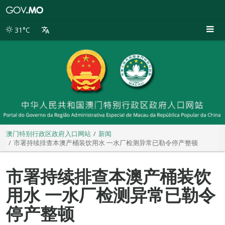
澳
门
特
31°C
别
行
政
区
政
府
入
口
网
站
澳门特别行政区政府入口网站
新闻
市署持续排查本澳产桶装饮用水 一水厂检测异常已勒令停产整顿
市署持续排查本澳产桶装饮
用水 一水厂检测异常已勒令
停产整顿