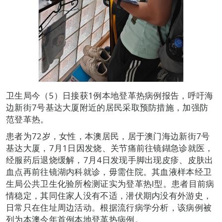
卫生局今（5）日接获1例本地登革热病例报告，呼吁海
边新街7号基达大厦附近的居民采取预防措施，加强防
范登革热。
患者为72岁，女性，本澳居民，居于澳门海边新街7号
基达大厦，7月1日因发烧、关节痛前往镜鍸急诊就医，
经服药后退烧缓解，7月4日发现手脚出现皮疹、皮肤出
血点再前往镜湖内科就诊，毋需住院。其血液样本经卫
生局公共卫生化验所检测证实为登革热I型。患者目前病
情稳定，其同住家人没有不适，潜伏期内没有外游史，
日常只在住址周边活动。根据流行病学分析，该病例被
列为本澳今年首例本地登革热病例。