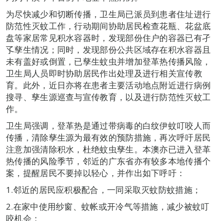
为尽快减少和切断传播，卫生局已派员到患者住址进行
防范性灭蚊工作，行动期间协助居民检查花瓶、花盆底
盘等家居常见积水容器时，发现部份住户的容器已有孑
孓孳生情况；同时，发现部份公共区域存在积水容器且
未有盖好或倒置，已孳生蚊虫并增加登革热传播风险，
卫生局人员即时协助居民作出处理及进行相关宣传教
育。此外，近日亦将在患者主要活动地点附近进行病例
搜寻、孳生源巡查与宣传教育，以及进行防范性灭蚊工
作。
卫生局强调，登革热是通过带病毒的白纹伊蚊叮咬人而
传播，清除孳生源为最有效的预防措施，再次呼吁居民
注意加强清除积水，杜绝蚊虫孳生。本澳亦已进入登革
热传播的风险季节，邻近的广东省亦有较多本地传播个
案，提醒居民不要掉以轻心，并作出如下呼吁：
1.邻近的居民应积极配合，一同采取灭蚊防蚊措施；
2.在家中使用纱窗、蚊帐或开冷气等措施，减少被蚊叮
咬机会；