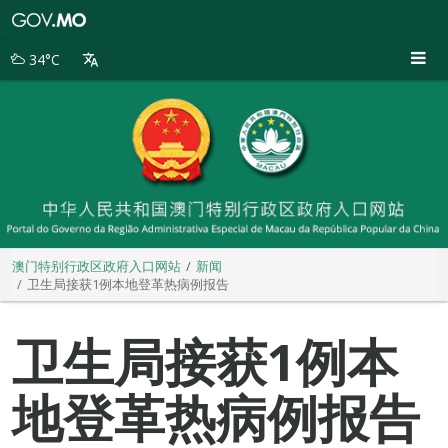
澳
门
特
34°C
别
行
政
区
政
府
入
口
网
站
澳门特别行政区政府入口网站
新闻
卫生局接获1例本地登革热病例报告
卫生局接获1例本
地登革热病例报告