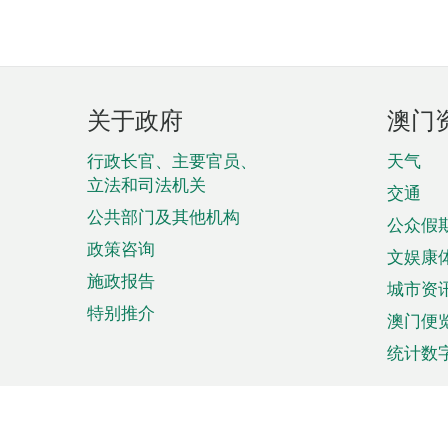
页
关于政府
澳门
脚
菜
行政长官、主要官员、
天气
立法和司法机关
单
交通
公共部门及其他机构
公众假
政策咨询
文娱康
施政报告
城市资
特别推介
澳门便
统计数
来澳旅游
商务
计划行程
贸易投