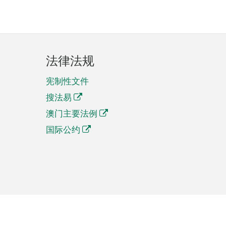
法律法规
宪制性文件
搜法易
澳门主要法例
国际公约