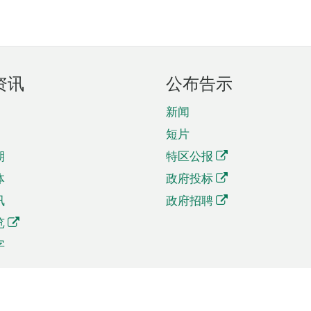
资讯
公布告示
新闻
短片
期
特区公报
体
政府投标
讯
政府招聘
览
字
及贸易
相关连结
资
手机应用程序目录