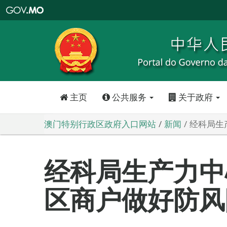
澳
门
特
别
行
政
区
政
府
入
口
网
站
主页
公共服务
关于政府
澳门特别行政区政府入口网站
新闻
经科局生
经科局生产力中
区商户做好防风