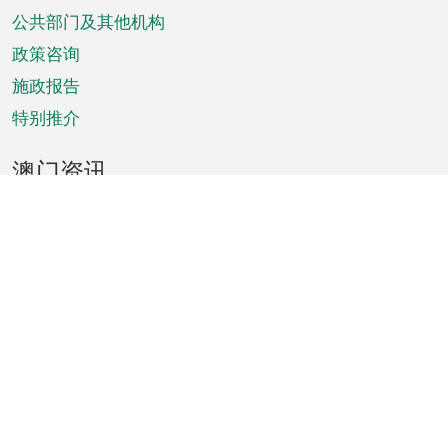
单
公共部门及其他机构
政策咨询
施政报告
特别推介
澳门资讯
天气
交通
公众假期
文娱康体
城市资讯
澳门便览
统计数字