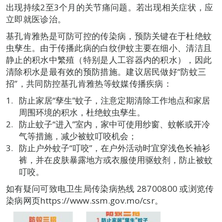
出现持续2至3个月的关节痛问题。若出现相关症状，应
立即就医诊治。
基孔肯雅热是可防可控的传染病，预防关键在于杜绝蚊
虫孳生。由于传播此病的白纹伊蚊主要在细小、清洁且
静止的积水中繁殖（特别是人工容器内的积水），因此
清除积水是最有效的预防措施。建议居民做好“防蚊三
招”，共同防控基孔肯雅热等蚊媒传播疾病：
防止家居“孳生”蚊子，注意定期清除工作地点和家居
周围环境的积水，杜绝蚊虫孳生。
防止蚊子“进入”室内，家中可使用纱窗、蚊帐或开冷
气等措施，减少被蚊叮咬机会；
防止户外蚊子“叮咬”，在户外活动时宜穿浅色长袖衫
裤，并在皮肤暴露地方或衣服使用驱蚊剂，防止被蚊
叮咬。
如有疑问可致电卫生局传染病热线 28700800 或浏览传
染病网页https://www.ssm.gov.mo/csr。