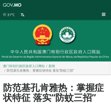
澳
门
特
31°C
别
行
政
区
政
府
入
口
网
站
澳门特别行政区政府入口网站
新闻
防范基孔肯雅热：掌握症状特征 落实“防蚊三招”
防范基孔肯雅热：掌握症
状特征 落实“防蚊三招”