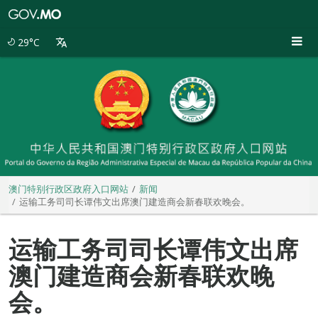
澳
门
特
29°C
别
行
政
区
政
府
入
口
网
站
澳门特别行政区政府入口网站
新闻
运输工务司司长谭伟文出席澳门建造商会新春联欢晚会。
运输工务司司长谭伟文出席
澳门建造商会新春联欢晚
会。