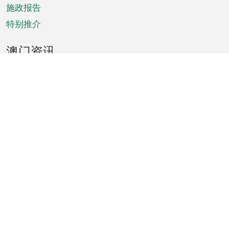
施政报告
特别推介
澳门资讯
天气
交通
公众假期
文娱康体
城市资讯
澳门便览
统计数字
公布告示
新闻