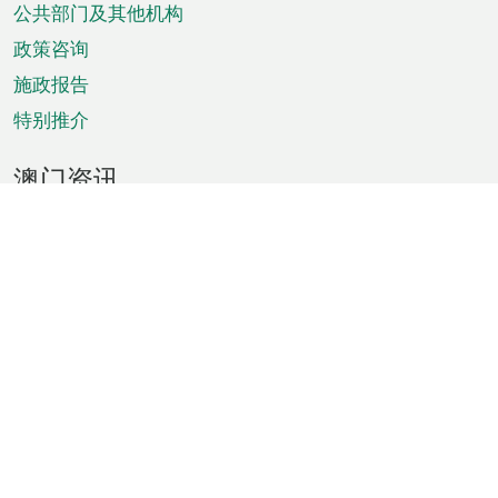
单
公共部门及其他机构
政策咨询
施政报告
特别推介
澳门资讯
天气
交通
公众假期
文娱康体
城市资讯
澳门便览
统计数字
公布告示