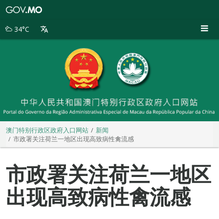
澳
门
特
34°C
别
行
政
区
政
府
入
口
网
站
澳门特别行政区政府入口网站
新闻
市政署关注荷兰一地区出现高致病性禽流感
市政署关注荷兰一地区
出现高致病性禽流感