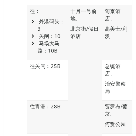
往︰
十月一号前
葡京酒
地、
店、
外港码头：
3
北京街/假日
高美士/利
关闸：10
酒店
澳
马场大马
路：10B
往关闸︰25B
总统酒
店、
治安警察
局
往青洲︰28B
贾罗布/葡
京、
何贤公园