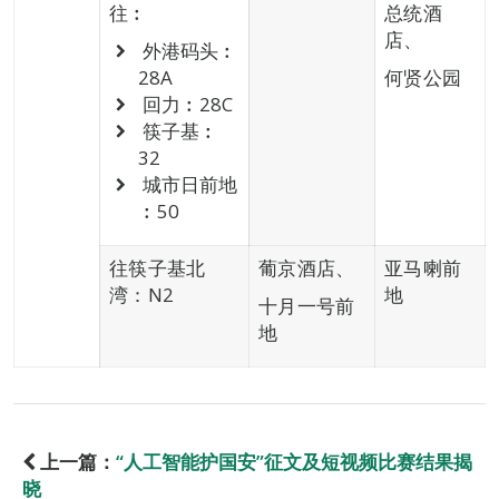
往︰
总统酒
店、
外港码头︰
28A
何贤公园
回力︰28C
筷子基︰
32
城市日前地
︰50
往筷子基北
葡京酒店、
亚马喇前
湾：N2
地
十月一号前
地
上一篇：
“人工智能护国安”征文及短视频比赛结果揭
晓