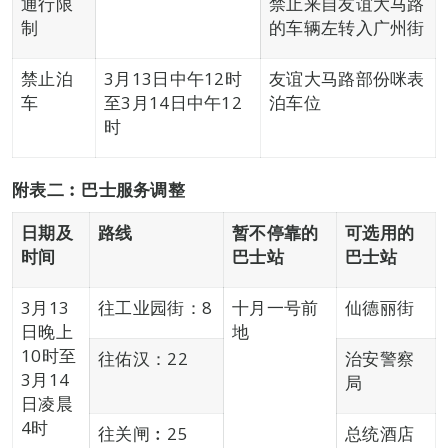
通行限
禁止来自友谊大马路
制
的车辆左转入广州街
禁止泊
3月13日中午12时
友谊大马路部份咪表
车
至3月14日中午12
泊车位
时
附表二︰巴士服务调整
日期及
路线
暂不停靠的
可选用的
时间
巴士站
巴士站
3月13
往工业园街：8
十月一号前
仙德丽街
日晚上
地
10时至
往佑汉：22
治安警察
3月14
局
日凌晨
4时
往关闸︰25
总统酒店