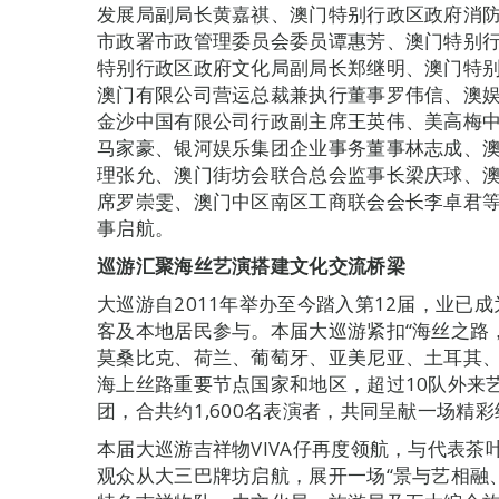
发展局副局长黄嘉祺、澳门特别行政区政府消
市政署市政管理委员会委员谭惠芳、澳门特别
特别行政区政府文化局副局长郑继明、澳门特
澳门有限公司营运总裁兼执行董事罗伟信、澳
金沙中国有限公司行政副主席王英伟、美高梅
马家豪、银河娱乐集团企业事务董事林志成、
理张允、澳门街坊会联合总会监事长梁庆球、
席罗崇雯、澳门中区南区工商联会会长李卓君
事启航。
巡游汇聚海丝艺演
搭建文化交流桥梁
大巡游自2011年举办至今踏入第12届，业已
客及本地居民参与。本届大巡游紧扣“海丝之路
莫桑比克、荷兰、葡萄牙、亚美尼亚、土耳其
海上丝路重要节点国家和地区，超过10队外来
团，合共约1,600名表演者，共同呈献一场精
本届大巡游吉祥物VIVA仔再度领航，与代表
观众从大三巴牌坊启航，展开一场“景与艺相融