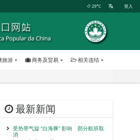
29°C
登入
澳旅游
商务及贸易
相关连结
最新新闻
受热带气旋 “白海豚” 影响 部分航班取
消