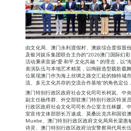
由文化局、澳门永利渡假村、澳娱综合度假股
及银河娱乐集团联合主办的“2026澳门国际幻彩
活动秉承宣扬“爱‧和平‧文化共融＂的理念，以
表演队伍与本地艺术精英，以绚丽造型载歌载
位展现澳门作为海上丝绸之路交汇处的独特城市
流、多元文化共存的交流合作基地”的角色定位
澳门特别行政区政府社会文化司司长柯岚、中
副主任杨伟群、外交部驻澳门特别行政区特派
行政区政府社会文化司司长办公室主任林媛、
室宣传文体部部长万速成、莫桑比克共和国驻澳门总领事馆
Muebe、澳门特别行政区政府文化局局长梁
诗灵、澳门特别行政区政府治安警察局代局长