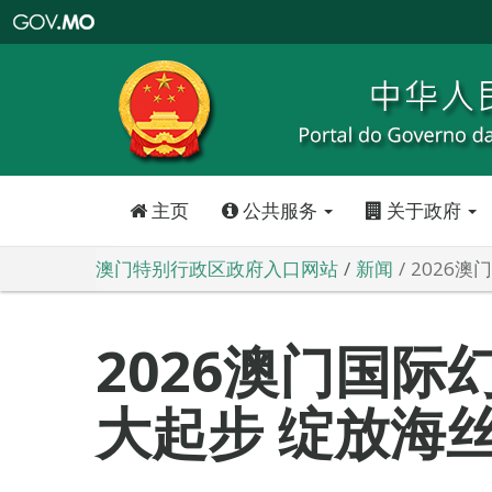
澳
门
特
别
行
政
区
政
府
入
口
网
站
主页
公共服务
关于政府
澳门特别行政区政府入口网站
新闻
2026
2026澳门国际
大起步 绽放海