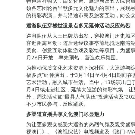
特色吉祥物队，由文化局、旅游局及五大综合
领各艺团轮番呈献多元文化魅力的演出，展现
的精彩表演，并与沿途市民及旅客互动，向公
巡游队伍穿梭世遗景点多元延伸活动反应热烈
巡游队伍从大三巴牌坊出发，穿梭澳门历史城
客近距离互动；随后途经议事亭前地抵达南湾湖景
美食、创意互动体验游戏及彩绘等项目，为盛事
月28日开放，率先预热，营造欢乐氛围。
为推动优质文化艺术资源下沉社区，大巡游与综
福多点”延伸演出，于3月14日至4月4日期间
艺术活动，融入城市生活。当中，13场演出已
月4日续走进社区，延续大巡游的精彩气氛，让
外，周边活动如“最具人气队伍”投选活动及“20
不少市民参与，反应踊跃。
多渠道直播共享
文化澳门尽显魅力
为让更多观众感受大巡游的热烈气氛及观赏盛
视澳门》、《澳视综艺》电视频道及《澳门-M