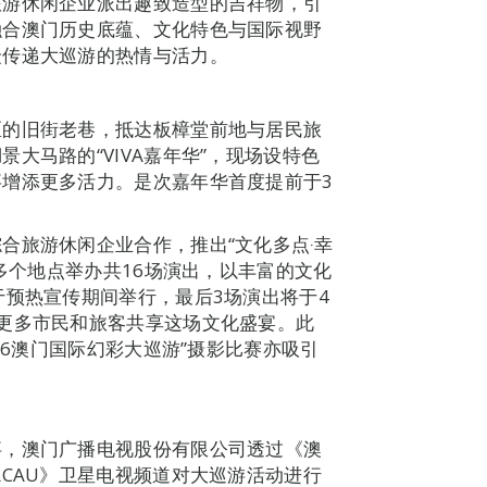
旅游休闲企业派出趣致造型的吉祥物，引
融合澳门历史底蕴、文化特色与国际视野
众传递大巡游的热情与活力。
区的旧街老巷，抵达板樟堂前地与居民旅
大马路的“VIVA嘉年华”，现场设特色
增添更多活力。是次嘉年华首度提前于3
合旅游休闲企业合作，推出“文化多点‧幸
在多个地点举办共16场演出，以丰富的文化
于预热宣传期间举行，最后3场演出将于4
更多市民和旅客共享这场文化盛宴。此
26澳门国际幻彩大巡游”摄影比赛亦吸引
事，澳门广播电视股份有限公司透过《澳
ACAU》卫星电视频道对大巡游活动进行