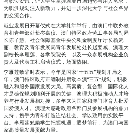
与职位资讯，让大学生掌握就业市场趋势与用人需求，
为职涯规划注入新动力，并进一步深化大学与社会各界
的交流合作。
就业发展日开幕仪式在大学礼堂举行，由澳门中联办教
育和青年部处长岑嘉仪、澳门特区政府劳工事务局副局
长陈子慧、社会保障基金中央公积金制度厅厅长杨婉
丽、教育及青年发展局青年发展处处长赵宝威、澳理大
副校长李雁莲、各学院院长，以及一众参展机构企业负
责人及代表主礼启动仪式，场面热闹。
李雁莲致辞时表示，今年是国家“十五五”规划开局之
年，澳门特区政府正编制并启动本澳“三五”规划，积极
融入和服务国家发展大局。高素质、复合型、国际化人
才是确保规划顺利开展的关键。澳理大积极推动人才培
养与行业发展相对接，多年来为国家和澳门培育大批爱
国爱澳人才。澳理大感谢政府各部门及参展机构的鼎力
支持，携手为青年打造连结社会、学以致用的实践平
台。李雁莲勉励学生把握机遇，逐梦前行，为澳门与国
家高质量发展贡献力量。