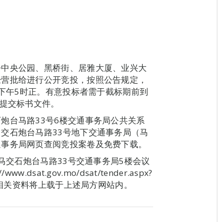
仔中央公园、黑桥街、居雅大厦、业兴大
经营批给进行公开竞投，按照公告规定，
）下午5时正。有意投标者需于截标期前到
处提交标书文件。
炮台马路33号6楼交通事务局公共关系
交石炮台马路33号地下交通事务局（马
通事务局网页查阅竞投案卷及免费下载。
在马交石炮台马路33号交通事务局5楼会议
sat.gov.mo/dsat/tender.aspx?
果等相关资料将上载于上述局方网站内。