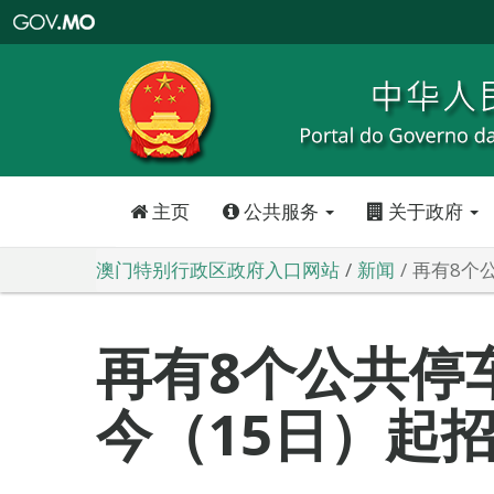
澳
门
特
别
行
政
区
政
府
入
口
网
站
主页
公共服务
关于政府
澳门特别行政区政府入口网站
新闻
再有8个
再有8个公共停
今（15日）起