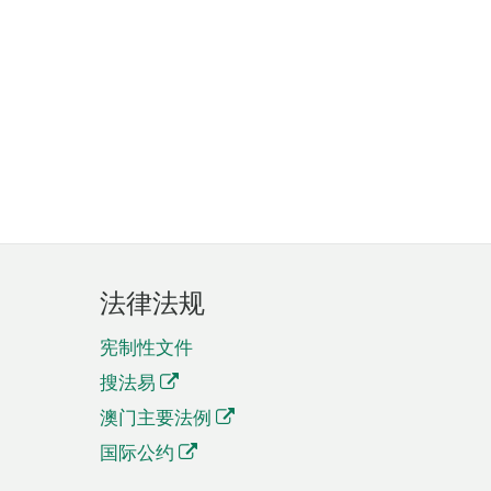
法律法规
宪制性文件
搜法易
澳门主要法例
国际公约