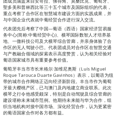
团成员涵盖来自安哥拉、佛得角、莫桑比克、葡萄牙、
聖多美和普林西比等三十五个城市及国际组织的代表，
重点考察了合作区在智慧城市建设方面的实践成果，并
与中国企业代表就中葡经贸合作进行深入交流。
代表团先后考察了中国—葡语（西语）国家经济贸易服
务中心(简称:中葡经贸中心)、横琴国际数智人才培养基
地、一微科技公司及大横琴综合管廊，并亲身体验了合
作区的无人驾驶小巴。代表团成员对合作区在智慧交通
与产教融合领域的探索表示高度赞赏，认为相关经验对
葡语国家城市具有重要参考价值。
葡萄牙丰当市市长米格尔·加维尼奥斯（Luís Miguel
Roque Tarouca Duarte Gavinhos）表示，以葡语为纽
带的城市合作网络正迈向经济新阶段。丰当市作为葡萄
牙最大樱桃产区，已与澳门及内地建立商业联系。此次
横琴之行令他感受颇深，特别是自动驾驶及综合管廊的
建设堪称未来城市范例。他期待未来能与华为合作，组
织当地机构对接中国市场、深化经贸合作，认为更紧密
的葡语国家合作对各方都有益。