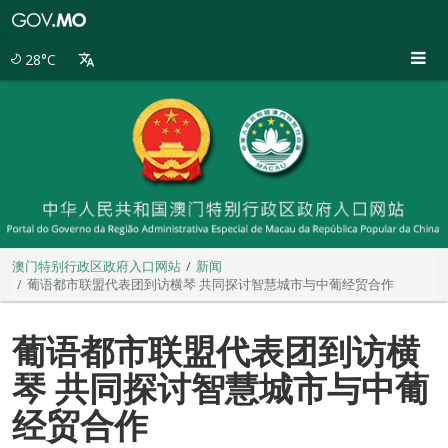
澳
门
特
28°C
别
行
政
区
政
府
入
口
网
站
澳门特别行政区政府入口网站
新闻
葡语都市联盟代表团到访横琴 共同探讨智慧城市与中葡经贸合作
葡语都市联盟代表团到访横
琴 共同探讨智慧城市与中葡
经贸合作