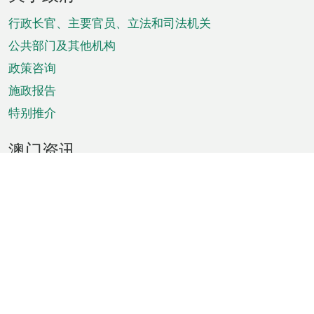
脚
菜
行政长官、主要官员、立法和司法机关
单
公共部门及其他机构
政策咨询
施政报告
特别推介
澳门资讯
天气
交通
公众假期
文娱康体
城市资讯
澳门便览
统计数字