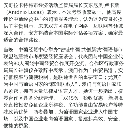
安哥拉卡特特市经济活动监管局局长安东尼奥·卢卡斯
（António Lucas）表示，本次考察收获颇丰。他高度
评价中葡经贸中心的超前服务理念，认为这为安哥拉提
供了宝贵启示。未来双方可在电子网络、互联网等领域
深入合作。安方将结合本国实际评估各项方案，确定最
适合的合作路径。
当晚，中葡经贸中心举办“智链中葡 共创新城”葡语都市
联盟智慧城市考察暨经贸座谈会，代表团与中国企业代
表约80人围绕中葡经贸合作展开交流。合作区行政事务
局局长钟頴仪在致辞中表示，澳门作为自由贸易港，实
行低税率与简便税制，是联通世界的重要窗口；尤其作
为中国与葡语国家的“精准联系人”，澳门与葡语国家联
系紧密，拥有大量法律及语言人才。她进一步指出，横
琴合作区具备分线管理、「双15%」税收优惠、新增境
外直接投资免征企业所得税、多功能自由贸易账户等特
殊政策优势。两者叠加，为葡语国家企业进入中国市
场，以及中国企业走向葡语国家，搭建起高效、安全、
便捷的桥梁。