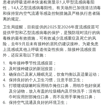
患者的呼吸道样本快速检测显示1人甲型流感病毒阳
性，14人乙型流感病毒阳性。有关场所已加强清洁消毒
和保持室内空气流通等感染控制措施及严格执行患者隔
离的规定。
卫生局提醒，目前提供的2025至2026年度流感疫苗可
提供甲型和乙型流感病毒的保护，是预防现时流行的病
毒株的最有效措施，可有效减少流感重症及死亡的风
险，去年9月后未有接种的居民仍建议接种。为避免患
上流感或其他上呼吸道传染性疾病，除接种流感疫苗
外，还应采取以下措施：
每年接种季节性流感疫苗；
及时接种建议的新冠疫苗；
确保自己及家人睡眠充足，饮食均衡以及适量运动；
保持良好的个人卫生习惯，注意手部卫生；
打喷嚏或咳嗽时应用纸巾掩住口鼻，用纸巾包好痰涎
及分泌物，放入有盖的垃圾桶内及尽快洗手；没有纸
巾时应用肘部掩住口鼻，而不应用手掌掩住口鼻；
保持空气流通及良好的环境卫生；