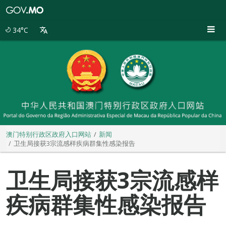
澳
门
特
34°C
别
行
政
区
政
府
入
口
网
站
澳门特别行政区政府入口网站
新闻
卫生局接获3宗流感样疾病群集性感染报告
卫生局接获3宗流感样
疾病群集性感染报告