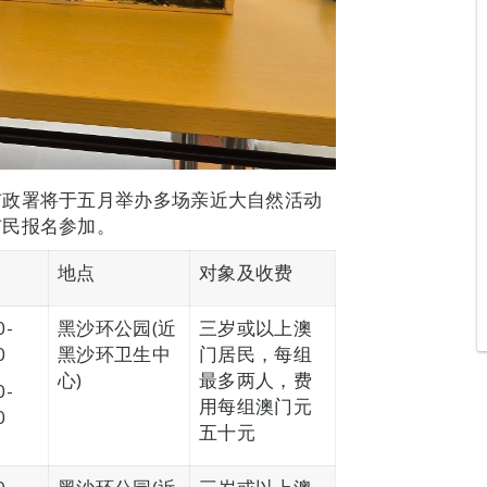
市政署将于五月举办多场亲近大自然活动
市民报名参加。
地点
对象及收费
0-
黑沙环公园(近
三岁或以上澳
0
黑沙环卫生中
门居民，每组
心)
最多两人，费
0-
用每组澳门元
0
五十元