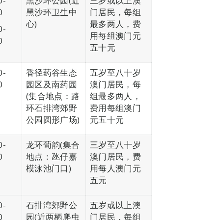
0-
黑沙环公园(近
三岁或以上澳
0
黑沙环卫生中
门居民，每组
心)
最多两人，费
0-
用每组澳门元
0
五十元
0-
香径药谷生态
五岁至八十岁
0
园区及南药园
澳门居民，每
(集合地点：路
组最多两人，
环石排湾郊野
费用每组澳门
公园圆形广场)
元五十元
0-
龙环葡韵(集合
三岁至八十岁
0
地点：氹仔嘉
澳门居民，费
模泳池门口)
用每人澳门元
五元
0-
石排湾郊野公
五岁或以上澳
0
园(近两栖爬虫
门居民，每组