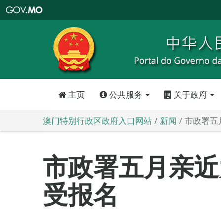
澳
门
特
别
行
政
区
政
府
入
口
网
站
主页
公共服务
关于政府
澳门特别行政区政府入口网站
新闻
市政署五
市政署五月亲近
受报名