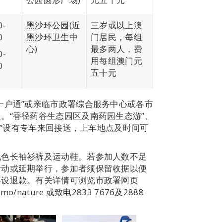
0-
黑沙环公园(近
三岁或以上澳
0
黑沙环卫生中
门居民，每组
心)
最多两人，费
0-
用每组澳门元
0
五十元
一户通”或亲临市政署综合服务中心或各市
。“香径药谷生态园区及南药园生态游”、
接触”设有专车来回接送，上车地点及时间可
浅色长袖衫裤及运动鞋。若参加人数不足
活动或延期举行，参加者须保留收据以便
不设退款。有关详情可浏览市政署网页
mo/nature 或致电2833 7676及2888