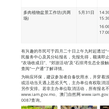
多肉植物盆景工作坊(共两
5月31日
14:3
场)
15:3
16:0
17:0
有兴趣的市民可于四月二十日上午九时起透过“
民服务中心及其分站报名，先报先得，额满即止
“农场收成日”、“郊游活动”及“石排湾生态全
查阅“一户通”了解详情。
为响应环保，建议参加者自备饮用水，并穿着
或活动当天遇上恶劣天气，主办单位有权取消
另作安排。若非主办单位取消活动，所有报名
www.iam.gov.mo、澳门自然网 www.iam.gov.
0087查询。