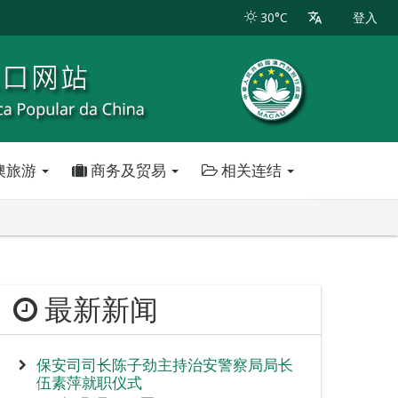
30°C
登入
澳旅游
商务及贸易
相关连结
最新新闻
保安司司长陈子劲主持治安警察局局长
伍素萍就职仪式