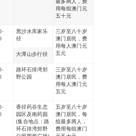
最多两人，费
用每组澳门元
五十元
0-
黑沙水库家乐
三岁至八十岁
0
径
澳门居民，费
用每人澳门元
五元
大潭山步行径
0-
路环石排湾郊
三岁至八十岁
0
野公园
澳门居民，费
用每人澳门元
五元
0-
香径药谷生态
五岁至八十岁
0
园区及南药园
澳门居民，每
(集合地点：路
组最多两人，
环石排湾郊野
费用每组澳门
公园圆形广场)
元五十元