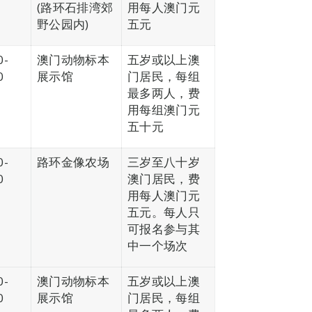
(路环石排湾郊
用每人澳门元
野公园内)
五元
0-
澳门动物标本
五岁或以上澳
0
展示馆
门居民，每组
最多两人，费
用每组澳门元
五十元
0-
路环金像农场
三岁至八十岁
0
澳门居民，费
用每人澳门元
五元。每人只
可报名参与其
中一个场次
0-
澳门动物标本
五岁或以上澳
0
展示馆
门居民，每组