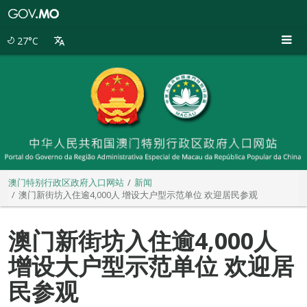
澳
门
特
27°C
别
行
政
区
政
府
入
口
网
站
澳门特别行政区政府入口网站
新闻
澳门新街坊入住逾4,000人 增设大户型示范单位 欢迎居民参观
澳门新街坊入住逾4,000人
增设大户型示范单位 欢迎居
民参观