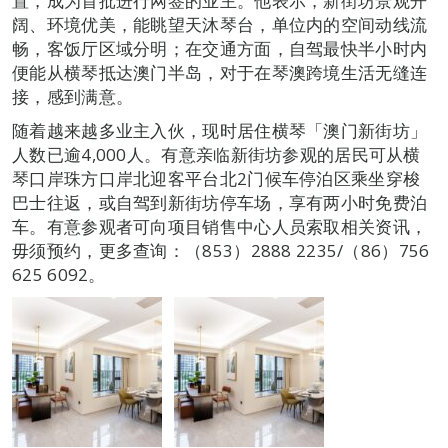
置，成为首批进行网签的业主。他表示，新街坊景观开
阔、环境优美，能眺望天沐琴台，单位内的空间动线流
畅，客饭厅区域分明；在交通方面，自驾最快半小时内
便能从横琴抵达澳门半岛，对于在琴澳跨境生活无缝连
接，感到满意。
随着越来越多业主入伙，现时居住横琴「澳门新街坊」
人数已逾4,000人。有意亲临新街坊参观的居民可从横
琴口岸珠方口岸北迎客平台北2门候车停泊区乘坐穿梭
巴士往返，或自驾到新街坊停车场，享有两小时免费泊
车。有意参观者可向项目销售中心人员索取相关资讯，
毋须预约，更多查询：（853）2888 2235/（86）756
625 6092。