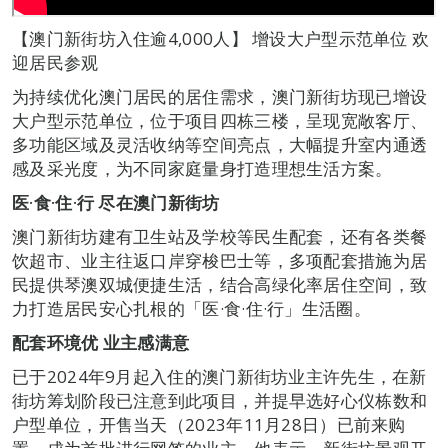
【澳门新街坊入住逾4,000人】 增设大户型示范单位 欢
迎居民参观
为持续优化澳门居民的居住需求，澳门新街坊现已增设
大户型示范单位，位于项目四栋三楼，呈现宽敞客厅、
多功能区域及灵活收纳等空间亮点，大幅提升室内通透
感及采光度，为不同家庭量身打造理想生活方案。
医·食·住·行
尽在澳门新街坊
澳门新街坊建有卫生站及学校等民生配套，还有各类餐
饮超市、业主往返口岸穿梭巴士等，多项配套措施为居
民提供琴澳双城便捷生活，结合高绿化率居住空间，致
力打造居民安心扎根的「医·食·住·行」生活圈。
配套环境优
业主感满意
已于2024年9月起入住的澳门新街坊业主许先生，在新
街坊筹划阶段已注意到此项目，并提早选好心仪栋数和
户型单位，开售当天（2023年11月28日）已前来购