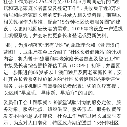
社会工作局在2025年9月至2026年3月期间进行的 “独
居和两老家庭长者普查及登记工作”，共收集了近3万名
独居和两老家庭长者的资料并录入相关资料库，期望以
相关数据作为基准，配合“15分钟社区长者服务圈”的建
设，以更好地回应长者的需求。2026年将设立一户通线
上填报系统，并会鼓励更多长者登记或更新资料。
同时，为贯彻落实“老有所医”的施政理念和《健康澳门
蓝图》，卫生局在会上介绍了 “社区长者健康站”的计划
内容，将为曾于“独居和两老家庭长者普查及登记工作”
中接受长者综合照护评估工具（ICOPE）初评，并需要
进一步跟进的65岁或以上澳门独居及两老家庭长者，安
排其在长者服务设施嵌入的“社区长者健康站”接受评估
服务，并按机制为有需要的长者配置适切的医疗支援，
以达到 “早发现、早诊断、早治疗” 的目的。
委员们于会上踊跃就长者饭堂试验计划的服务定位、服
务对象、服务地点、饭餐供应、服务形式、服务收费等
发表不同的意见和建议。社会工作局韩卫局长回应时表
示，为应对人口老化，特区政府期望透过“15分钟社区