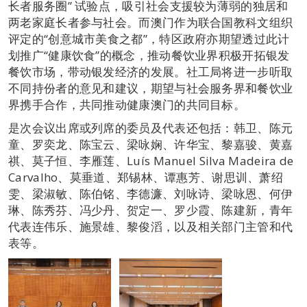
长者服务圈” 试验点，吸引社会支援较为薄弱的独居和
两老家庭长者参与社会。而澳门作为联合国教科文组织
评定的“创意城市美食之都”，特区政府亦期望透过此计
划推广“健康饮食”的概念，推动餐饮业界积极开拓银发
餐饮市场，带动银发经济的发展。社工局将进一步听取
不同持份者的意见和建议，期望与社会服务界和餐饮业
界携手合作，共同推动健康澳门的共同目标。
是次会议出席或列席的委员及代表还包括：韩卫、陈元
童、罗奕龙、陈宝云、梁咏娴、许华宝、黎嘉骏、黄嘉
祺、莫子恒、李雁莲、Luís Manuel Silva Madeira de
Carvalho、莫垂道、郑锡林、谭惠芳、谢思训、萧绍
雯、梁淑敏、陈伯铭、李德濂、刘咏诗、梁咏恩、何伊
琳、陈秀芬、冯少丹、贺定一、罗少霞、陈建新，青年
代表连伟乐、施景雄、黎俊滔，以及相关部门主管和代
表等。