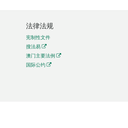
法律法规
宪制性文件
搜法易
澳门主要法例
国际公约