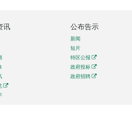
资讯
公布告示
新闻
短片
期
特区公报
体
政府投标
讯
政府招聘
览
字
及贸易
相关连结
资
手机应用程序目录