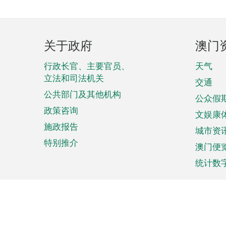
页
关于政府
澳门
脚
菜
行政长官、主要官员、
天气
立法和司法机关
单
交通
公共部门及其他机构
公众假
政策咨询
文娱康
施政报告
城市资
特别推介
澳门便
统计数
来澳旅游
商务
计划行程
贸易投