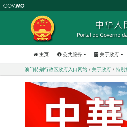
澳
门
特
别
行
政
区
政
府
入
口
网
站
主页
公共服务
关于政府
澳门特别行政区政府入口网站
关于政府
特别