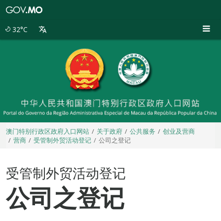
澳
门
特
32°C
别
行
政
区
政
府
入
口
网
站
澳门特别行政区政府入口网站
关于政府
公共服务
创业及营商
营商
受管制外贸活动登记
公司之登记
受管制外贸活动登记
公司之登记