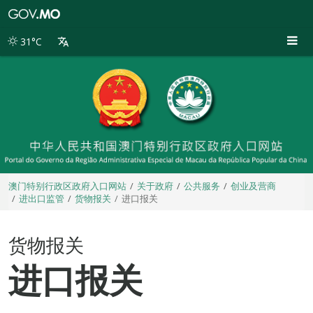
澳
门
特
31°C
别
行
政
区
政
府
入
口
网
站
澳门特别行政区政府入口网站
关于政府
公共服务
创业及营商
进出口监管
货物报关
进口报关
货物报关
进口报关