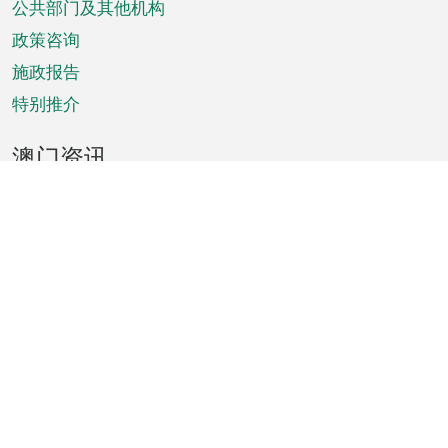
单
公共部门及其他机构
政策咨询
施政报告
特别推介
澳门资讯
天气
交通
公众假期
文娱康体
城市资讯
澳门便览
统计数字
公布告示