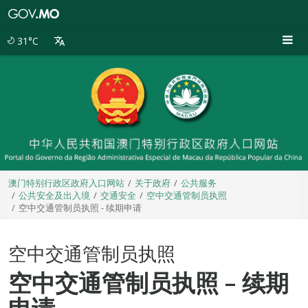
澳
门
特
31°C
别
行
政
区
政
府
入
口
网
站
澳门特别行政区政府入口网站
关于政府
公共服务
公共安全及出入境
交通安全
空中交通管制员执照
空中交通管制员执照 - 续期申请
空中交通管制员执照
空中交通管制员执照 – 续期