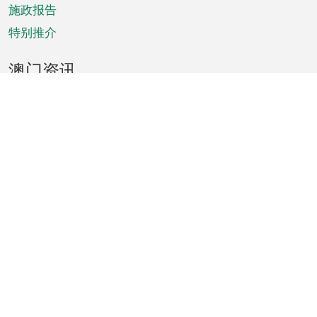
施政报告
特别推介
澳门资讯
天气
交通
公众假期
文娱康体
城市资讯
澳门便览
统计数字
公布告示
新闻