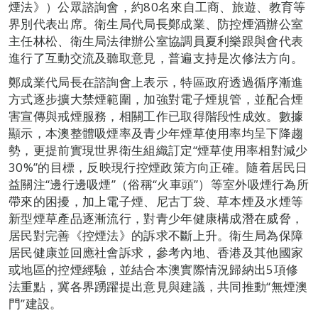
煙法》）公眾諮詢會，約80名來自工商、旅遊、教育等
界別代表出席。衛生局代局長鄭成業、防控煙酒辦公室
主任林松、衛生局法律辦公室協調員夏利樂跟與會代表
進行了互動交流及聽取意見，普遍支持是次修法方向。
鄭成業代局長在諮詢會上表示，特區政府透過循序漸進
方式逐步擴大禁煙範圍，加強對電子煙規管，並配合煙
害宣傳與戒煙服務，相關工作已取得階段性成效。數據
顯示，本澳整體吸煙率及青少年煙草使用率均呈下降趨
勢，更提前實現世界衛生組織訂定“煙草使用率相對減少
30%”的目標，反映現行控煙政策方向正確。隨着居民日
益關注“邊行邊吸煙”（俗稱“火車頭”）等室外吸煙行為所
帶來的困擾，加上電子煙、尼古丁袋、草本煙及水煙等
新型煙草產品逐漸流行，對青少年健康構成潛在威脅，
居民對完善《控煙法》的訴求不斷上升。衛生局為保障
居民健康並回應社會訴求，參考內地、香港及其他國家
或地區的控煙經驗，並結合本澳實際情況歸納出5項修
法重點，冀各界踴躍提出意見與建議，共同推動“無煙澳
門”建設。