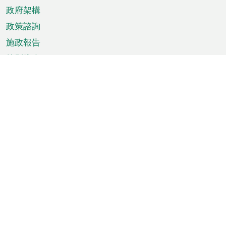
政府架構
政策諮詢
施政報告
特別推介
澳門資訊
天氣
交通
公眾假期
文娛康體
城市資訊
澳門便覽
統計數字