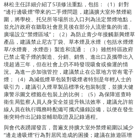
林松主任詳細介紹了5項修法重點，包括：（1）針對
“邊行邊吸煙”帶來的二手煙問題，建議擴大室外禁煙範
圍，將學校、托兒所等場所出入口列為法定禁煙地點，
並允許政府在聽取社會意見後在部分人流密集的街道、
廣場設立“禁煙區域”；（2）為防止青少年接觸新興煙草
產品，建議禁止尼古丁袋、草本煙及水煙（包括水煙煙
草/水煙膏、水煙壺）製造和流通；（3）雖然特區政府
已禁止電子煙的製造、分銷、銷售、進出口及攜帶出入
境超過三年，但在社會上仍不時發現吸食或偷運的情
況。為進一步加強管控，建議禁止在公眾地方管有電子
煙；（4）為減低煙草包裝對吸煙者特別是年輕人士的
吸引力，建議引入煙草製品標準化包裝制度，並擴大健
康警示圖文標籤在包裝上的比例；（5）為保障巡查時
衛生局監察人員人身安全並提升執法效率，建議允許前
線人員在執行職務時配備可攜式攝錄設備，以便在發生
衝突時作出記錄並輔助取證及記錄過程。
與會代表踴躍發言，普遍支持擴大室外禁煙範圍以減少
“邊走邊吸煙”行為對居民造成的困擾；建議在旅遊區增