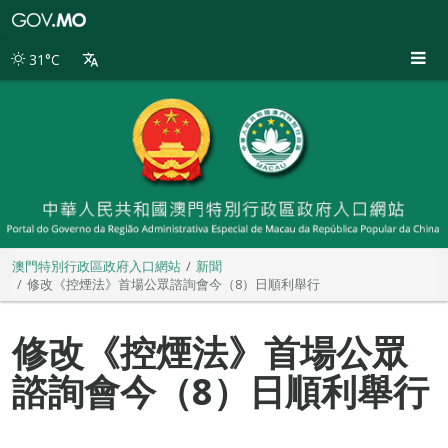
澳
門
特
31°C
別
行
政
區
政
府
入
口
網
站
澳門特別行政區政府入口網站
新聞
修改《控煙法》首場公眾諮詢會今（8）日順利舉行
修改《控煙法》首場公眾
諮詢會今（8）日順利舉行