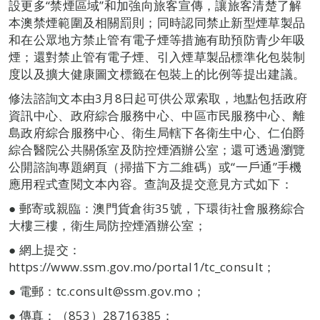
設更多“禁煙區域”和加強向旅客宣傳，讓旅客清楚了解
本澳禁煙範圍及相關罰則；同時認同禁止新型煙草製品
和在公眾地方禁止管有電子煙等措施有助預防青少年吸
煙；還對禁止管有電子煙、引入煙草製品標準化包裝制
度以及擴大健康圖文標籤在包裝上的比例等提出建議。
修法諮詢文本由3月8日起可供公眾索取，地點包括政府
資訊中心、政府綜合服務中心、中區市民服務中心、離
島政府綜合服務中心、衛生局轄下各衛生中心、仁伯爵
綜合醫院公共關係室及防控煙酒辦公室；還可透過瀏覽
公開諮詢專題網頁（掃描下方二維碼）或“一戶通”手機
應用程式查閱文本內容。查詢及提交意見方式如下：
● 郵寄或親臨：澳門貨倉街35號，下環街社會服務綜合
大樓三樓，衛生局防控煙酒辦公室；
● 網上提交：
https://www.ssm.gov.mo/portal1/tc_consult；
● 電郵：tc.consult@ssm.gov.mo；
● 傳真：（853）28716385；