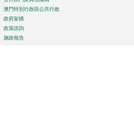
單
澳門特別行政區公共行政
政府架構
政策諮詢
施政報告
特別推介
澳門資訊
天氣
交通
公眾假期
文娛康體
城市資訊
澳門便覽
統計數字