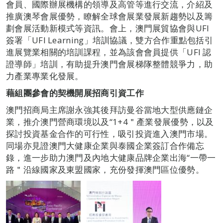
會員、國際辦展機構的領導及高管等進行交流，介紹及
推廣澳琴會展優勢，瞭解全球會展業發展新趨勢以及籌
劃會展活動新模式等資訊。會上，澳門展貿協會與UFI
簽署「UFI Learning」培訓協議，雙方合作重點包括引
進展覽業相關的培訓課程，並為該會會員提供「UFI 認
證導師」培訓，有助提升澳門會展梯隊整體競爭力，助
力產業專業化發展。
藉組團參會的契機開展招商引資工作
澳門招商局主席謝永強其後拜訪曼谷當地大型供應鏈企
業，推介澳門營商環境以及“1+4＂產業發展優勢，以及
探討投資基金合作的可行性，吸引投資進入澳門市場。
同場亦見證澳門大健康企業與泰國企業簽訂合作備忘
錄，進一步助力澳門及內地大健康品牌企業出海“一帶一
路＂沿線國家及東盟國家，充份發揮澳門區位優勢。