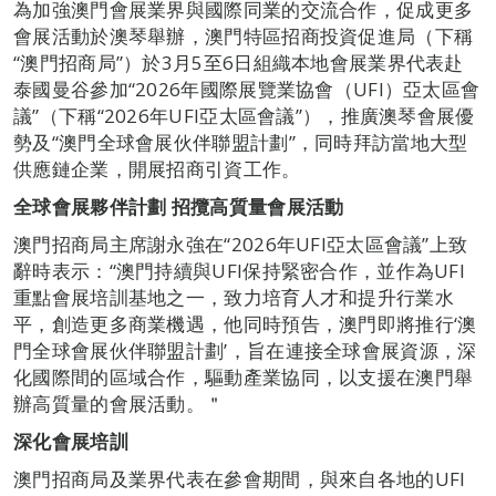
為加強澳門會展業界與國際同業的交流合作，促成更多
會展活動於澳琴舉辦，澳門特區招商投資促進局（下稱
“澳門招商局”）於3月5至6日組織本地會展業界代表赴
泰國曼谷參加“2026年國際展覽業協會（UFI）亞太區會
議”（下稱“2026年UFI亞太區會議”），推廣澳琴會展優
勢及“澳門全球會展伙伴聯盟計劃”，同時拜訪當地大型
供應鏈企業，開展招商引資工作。
全球會展夥伴計劃 招攬高質量會展活動
澳門招商局主席謝永強在“2026年UFI亞太區會議”上致
辭時表示：“澳門持續與UFI保持緊密合作，並作為UFI
重點會展培訓基地之一，致力培育人才和提升行業水
平，創造更多商業機遇，他同時預告，澳門即將推行‘澳
門全球會展伙伴聯盟計劃’，旨在連接全球會展資源，深
化國際間的區域合作，驅動產業協同，以支援在澳門舉
辦高質量的會展活動。＂
深化會展培訓
澳門招商局及業界代表在參會期間，與來自各地的UFI