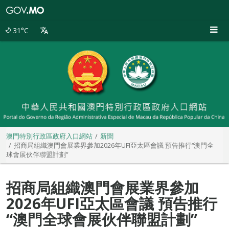
澳
門
特
31°C
別
行
政
區
政
府
入
口
網
站
澳門特別行政區政府入口網站
新聞
招商局組織澳門會展業界參加2026年UFI亞太區會議 預告推行“澳門全
球會展伙伴聯盟計劃”
招商局組織澳門會展業界參加
2026年UFI亞太區會議 預告推行
“澳門全球會展伙伴聯盟計劃”