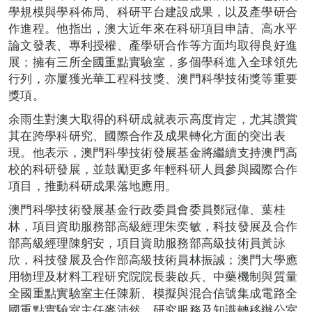
學規模與學科佈局、科研平台建設成果，以及產學研合
作進程。他指出，澳大近年來在科研項目申請、高水平
論文發表、專利授權、產學研合作等方面均取得良好進
展；擁有三所全國重點實驗室，多個學科進入全球領先
行列，亦屢獲光華工程科技獎、澳門科學技術獎等重要
獎項。
余雨生對澳大取得的科研成就表示高度肯定，尤其讚賞
其在跨學科研究、國際合作及成果轉化方面的突出表
現。他表示，澳門科學技術發展基金將繼續支持澳門高
校的科研發展，並鼓勵更多年輕科研人員參與國際合作
項目，推動科研成果落地應用。
澳門科學技術發展基金行政委員會委員鄭冠偉、葉桂
林，項目資助服務部高級經理朱奕敏，科技發展及合作
部高級經理陳躬安，項目資助服務部高級技術員黃詠
欣，科技發展及合作部高級技術員林振誠；澳門大學應
用物理及材料工程研究院院長裴啟兵、中藥機制與質量
全國重點實驗室主任陳新、模擬與混合信號集成電路全
國重點實驗室主任麥沛然、研究服務及知識轉移辦公室