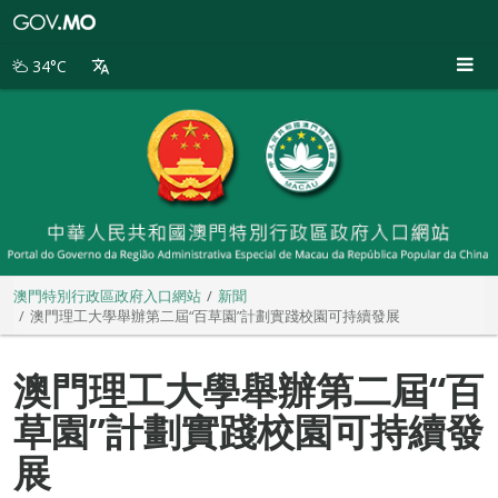
澳
門
特
34°C
別
行
政
區
政
府
入
口
網
站
澳門特別行政區政府入口網站
新聞
澳門理工大學舉辦第二屆“百草園”計劃實踐校園可持續發展
澳門理工大學舉辦第二屆“百
草園”計劃實踐校園可持續發
展