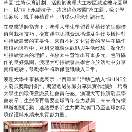
草園”生態保育計劃。活動於澳理大主校區致遠樓花園舉
行，以“種下永續種子，共築綠色校園”為主題，吸引學
生參與，親手種植香草，將環保理念付諸行動。
在專業導師指導下，澳理大學生學習香草植物的生態價
值與栽種技巧，從實踐中認識資源循環及生物多樣性對
可持續農業的重要性。來自不同文化背景的學生在協作
種植的過程中，互相交流環保觀點與生活經驗，深化對
可持續發展的理解，在校園中營造出尊重多元、包容協
作的良好氛圍。澳理大可持續發展學會亦於活動中分享
實踐經驗，鼓勵學生將環保意識融入日常。
澳理大學生事務處表示，“百草園” 活動已納入“SHINE全
人發展獎勵計劃”，期望透過知識分享與實作體驗，培養
大學生的環保意識及社會責任感。澳理大可持續發展學
會表示，生態保育需要全球青年合力參與，未來將持續
舉辦相關活動，連結更多師生共同為澳門乃至全球的環
境保護與永續未來貢獻力量。