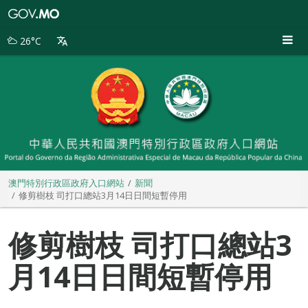
澳
門
特
26°C
別
行
政
區
政
府
入
口
網
站
澳門特別行政區政府入口網站
新聞
修剪樹枝 司打口總站3月14日日間短暫停用
修剪樹枝 司打口總站3
月14日日間短暫停用