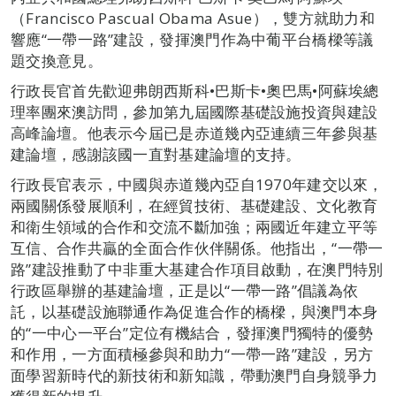
（Francisco Pascual Obama Asue），雙方就助力和
響應“一帶一路”建設，發揮澳門作為中葡平台橋樑等議
題交換意見。
行政長官首先歡迎弗朗西斯科•巴斯卡•奧巴馬•阿蘇埃總
理率團來澳訪問，參加第九屆國際基礎設施投資與建設
高峰論壇。他表示今屆已是赤道幾內亞連續三年參與基
建論壇，感謝該國一直對基建論壇的支持。
行政長官表示，中國與赤道幾內亞自1970年建交以來，
兩國關係發展順利，在經貿技術、基礎建設、文化教育
和衛生領域的合作和交流不斷加強；兩國近年建立平等
互信、合作共贏的全面合作伙伴關係。他指出，“一帶一
路”建設推動了中非重大基建合作項目啟動，在澳門特別
行政區舉辦的基建論壇，正是以“一帶一路”倡議為依
託，以基礎設施聯通作為促進合作的橋樑，與澳門本身
的“一中心一平台”定位有機結合，發揮澳門獨特的優勢
和作用，一方面積極參與和助力“一帶一路”建設，另方
面學習新時代的新技術和新知識，帶動澳門自身競爭力