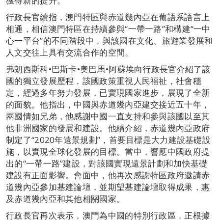
獲得新的提升。
行政長官續指，澳門特區與赤道幾內亞在葡語系語言上
相通，相信澳門特區在持續參與“一帶一路”和構建“一中
心一平台”的不同階段中，與該國在文化、旅遊業發展和
人文交往上具有交流合作的空間。
弗朗西斯科•巴斯卡•奧巴馬•阿蘇埃向行政長官介紹了該
國的獨立發展歷程，該國政策重視人民福祉，社會穩
定，經過多年努力發展，已實現國家進步，展現了全新
的面貌。他指出，中國與赤道幾內亞建交接近五十年，
兩國情如兄弟，他感謝中國一直支持和參與該國以至其
他非洲國家的發展和建設。他續介紹，赤道幾內亞政府
制定了“2020年遠景規劃”，首要目標是大力建設基礎設
施，以實現全球化發展的目標。當中，響應中國政府提
出的“一帶一路”建設，對該國實現遠景計劃和加快基礎
建設有正面影響。會面中，他再次感謝特區政府邀請赤
道幾內亞參加基建論壇，並期望基建論壇取得成果，惠
及赤道幾內亞和其他相關國家。
行政長官再次表示，澳門為中國的特別行政區，正根據