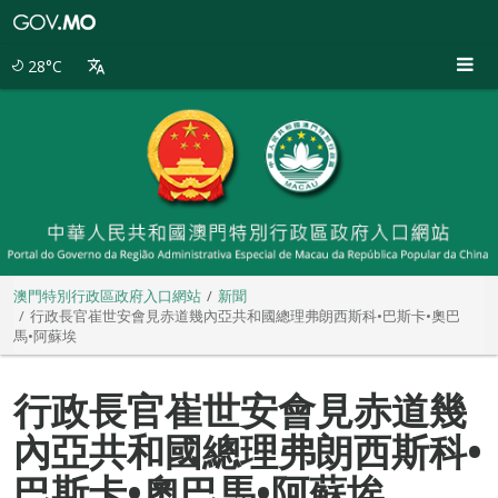
澳
門
特
28°C
別
行
政
區
政
府
入
口
網
站
澳門特別行政區政府入口網站
新聞
行政長官崔世安會見赤道幾內亞共和國總理弗朗西斯科•巴斯卡•奧巴
馬•阿蘇埃
行政長官崔世安會見赤道幾
內亞共和國總理弗朗西斯科•
巴斯卡•奧巴馬•阿蘇埃