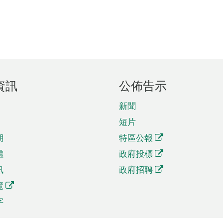
資訊
公佈告示
新聞
短片
期
特區公報
體
政府投標
訊
政府招聘
覽
字