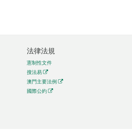
法律法規
憲制性文件
搜法易
澳門主要法例
國際公約