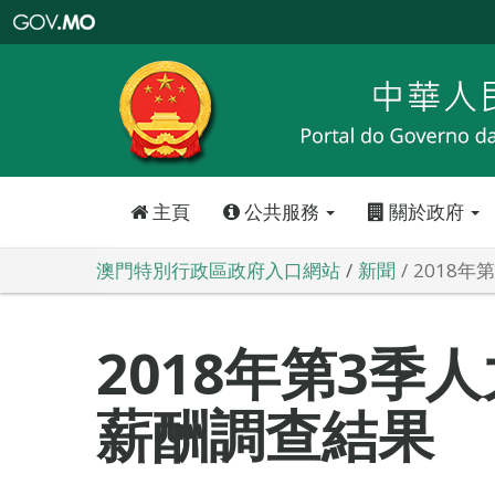
澳
門
特
別
行
政
區
政
府
入
口
網
站
主頁
公共服務
關於政府
澳門特別行政區政府入口網站
新聞
2018
2018年第3季
薪酬調查結果