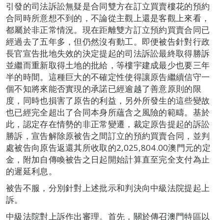
引發的司法訴訟無疑是合同雙方在訂立買賣樓花的預約
合同時所意想不到的，不論從主觀上還是客觀上來看，
都屬於非正常情況。現在距離雙方訂立預約買賣合同已
經過去了五年多，但仍然沒有動工。即便被告針對行政
長官宣告批地失效的決定提起的司法訴訟最終取得勝訴
並繼而重新取得土地的批給，等樓宇建成最少也要三年
半的時間。這種巨大的不確定性使得讓原告繼續信守一
個不知將來能否實現的承諾已經逾越了善意原則的限
度，同時也損害了原告的利益，另外所發生的這些變故
也已經完全超出了合同本身所蘊含之風險的範疇。基於
此，認定存在情勢的非正常變遷，裁定原告提起的訴訟
勝訴，宣告解除原被告之間訂立的預約買賣合同，並判
處被告向原告返還其所收取的2,025,804.00澳門元的定
金，附加自傳喚被告之日起開始計算直至完全支付為止
的遲延利息。
被告不服，分別針對上述批示和判決向中級法院提起上
訴。
中級法院對上訴作出審理。首先，關於傳召澳門特區以