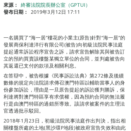
來源：
終審法院院長辦公室（GPTUI）
發布日期：
2019年3月12日 17:11
一名購買了“海一居”樓花的小業主(原告)針對“海一居”的
發展商保利達洋行有限公司(被告)向初級法院民事法庭
提起通常訴訟程序宣告之訴，請求宣告解除其與被告訂
立的預約買賣該樓盤某獨立單位的合同，並判處被告向
其返還已支付的款項及相關利息。
在答辯中，被告根據《民事訴訟法典》第272條及後續
數條的規定向法院請求傳召澳門特區以輔助當事人的身
份參加訴訟，理由是一旦原告提起的訴訟獲判勝訴，保
利達將對澳門特區享有求償權，因為預約合同的無法履
行是由澳門特區的過錯所導致。該請求被案件的主理法
官透過批示駁回。
2018年1月23日，初級法院民事法庭作出判決，指出相
關樓盤所處的土地(黑沙環P地段)被政府宣告失效和由此