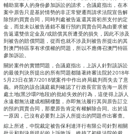
輔助當事人的身份參加訴訟的請求，合議庭指出，在本
案中原告只是基於情勢的非正常變遷而請求法院宣告解
除預約買賣合同，同時判處被告返還其當初所支付的定
金，而並未以被告過錯不履行預約買賣合同為由要求被
告返還雙倍定金及/或賠償其所遭受的損失，因此不涉及
到被告的賠償問題，從而也就不涉及到被告所提出的其
對澳門特區享有求償權的問題，所以不應傳召澳門特區
參加訴訟。
關於案件的實體問題，合議庭指出，上訴人針對該訴訟
的最後判決所提出的所有問題都隨著終審法院於2018年
5月23日在第7/2018號案件中作出終局裁判而失去了意
義。終院的該合議庭裁判確認了行政長官宣告海一居所
處土地(黑沙環P地段)的批給失效的行為，這使得上訴人
永遠都無法建成相關樓盤，亦即無法履行其與原告訂立
的預約買賣合同，那麼原告肯定有權解除合同。出於這
一原因，已沒有必要對上訴人所提出的問題作出審查。
綜上所述，中院裁定被告保利達洋行有限公司針對相關
批示和判決所提起的上訴敗訴，維持了初級法院的裁