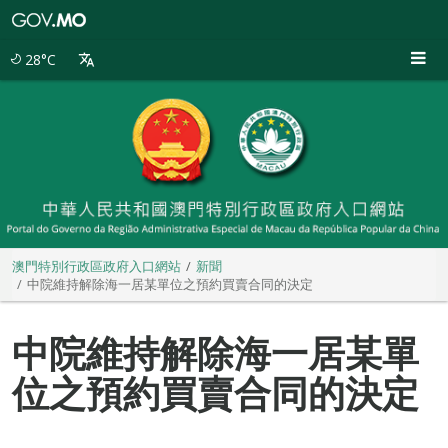
澳
門
特
28°C
別
行
政
區
政
府
入
口
網
站
澳門特別行政區政府入口網站
新聞
中院維持解除海一居某單位之預約買賣合同的決定
中院維持解除海一居某單
位之預約買賣合同的決定