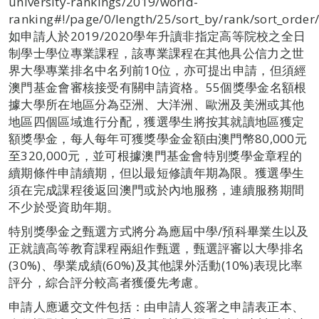
university-rankings/2019/world-
ranking#!/page/0/length/25/sort_by/rank/sort_order
如申請人於2019/2020學年升讀非指定高等院校之全日
制學士學位專業課程，該專業課程在其他具公信力之世
界大學專業排名中名列前10位，亦可提出申請，但須經
澳門基金會審核接受有關申請資格。55個獎學金名額根
據大學所在地區分為亞洲、大洋洲、歐洲及美洲或其他
地區四個區域進行分配，獲選學生將按其就讀地區獲定
額獎學金，每人每年可獲獎學金金額由澳門幣80,000元
至320,000元，並可根據澳門基金會特別獎學金章程的
續期條件申請續期，但以最短修讀年期為限。獲選學生
須在完成課程後返回澳門或於內地服務，連續服務期間
不少於受資助年期。
特別獎學金之甄選方式將分為應屆中學/預科畢業生以及
正就讀高等教育課程兩組作甄選，甄選評審以大學排名
(30%)、學業成績(60%)及其他課外活動(10%)表現比率
評分，綜合評分較高者獲優先考慮。
申請人應遞交文件包括：由申請人簽署之申請表正本、