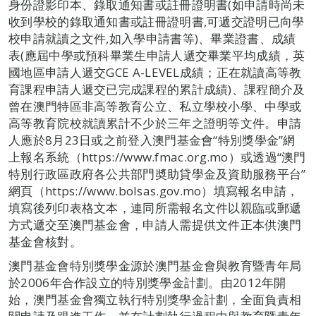
身份證影印本、錄取通知書或註冊證明書(如申請時尚未
收到學校的錄取通知書或註冊證明書,可遞交證明已向學
校申請就讀之文件,如入學申請書等)、畢業證書、成績
表(應屆中學或預科畢業生申請人遞交畢業平均成績，英
國地區申請人遞交GCE A-LEVEL成績；正在就讀高等教
育課程申請人遞交已完成課程的累計成績)、課程簡介及
曾在澳門特區非高等教育公立、私立學校小學、中學或
高等教育院校就讀累計不少於三年之證明等文件。申請
人應於8月23日或之前登入澳門基金會“特別獎學金”網
上報名系統（https://www.fmac.org.mo）或透過“澳門
特別行政區政府各公共部門奬助貸學金及資助服務平台”
網頁（https://www.bolsas.gov.mo）填寫報名申請，
填寫後列印表格文本，連同所需報名文件以親臨或郵遞
方式遞交至澳門基金會，申請人需提供文件正本供澳門
基金會核對。
澳門基金會特別獎學金源於澳門基金會與教育暨青年局
於2006年合作設立的特別獎學金計劃。由2012年開
始，澳門基金會獨立執行特別獎學金計劃，全面負責相