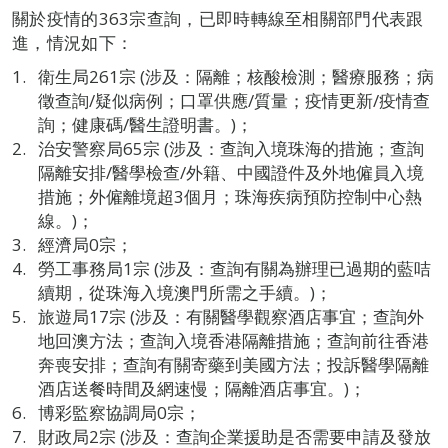
關於疫情的363宗查詢，已即時轉線至相關部門代表跟
進，情況如下：
衛生局261宗 (涉及：隔離；核酸檢測；醫療服務；病
徵查詢/疑似病例；口罩供應/質量；疫情更新/疫情查
詢；健康碼/醫生證明書。)；
治安警察局65宗 (涉及：查詢入境珠海的措施；查詢
隔離安排/醫學檢查/外籍、中國證件及外地僱員入境
措施；外僱離境超3個月；珠海疾病預防控制中心熱
線。)；
經濟局0宗；
勞工事務局1宗 (涉及：查詢有關為辦理已過期的藍咭
續期，從珠海入境澳門所需之手續。)；
旅遊局17宗 (涉及：有關醫學觀察酒店事宜；查詢外
地回澳方法；查詢入境香港隔離措施；查詢前往香港
奔喪安排；查詢有關寄藥到美國方法；投訴醫學隔離
酒店送餐時間及網速慢；隔離酒店事宜。)；
博彩監察協調局0宗；
財政局2宗 (涉及：查詢企業援助是否需要申請及發放