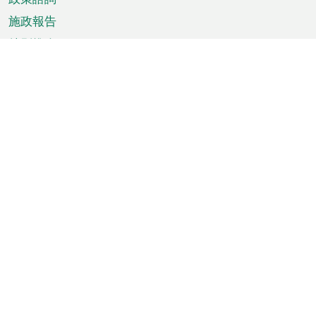
施政報告
特別推介
澳門資訊
天氣
交通
公眾假期
文娛康體
城市資訊
澳門便覽
統計數字
公佈告示
新聞