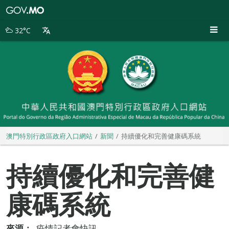
澳
門
特
32°C
別
行
政
區
政
府
入
口
網
站
澳門特別行政區政府入口網站
新聞
持續優化和完善健康碼系統
持續優化和完善健
康碼系統
來源：
疫情記者會快訊