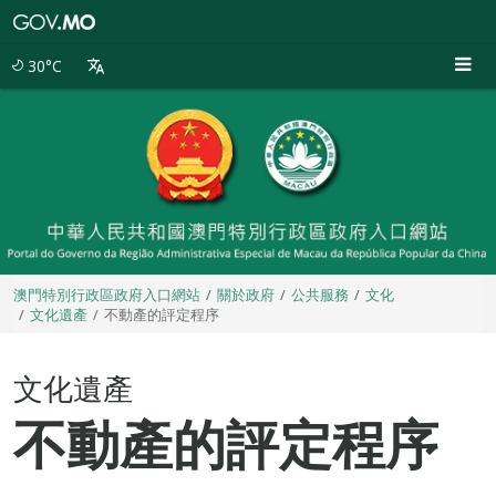
澳
門
特
30°C
別
行
政
區
政
府
入
口
網
站
澳門特別行政區政府入口網站
關於政府
公共服務
文化
文化遺產
不動產的評定程序
文化遺產
不動產的評定程序