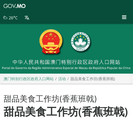
澳
门
特
26°C
别
行
政
区
政
府
入
口
网
站
澳门特别行政区政府入口网站
活动
甜品美食工作坊(香蕉班戟)
甜品美食工作坊(香蕉班戟)
甜品美食工作坊(香蕉班戟)