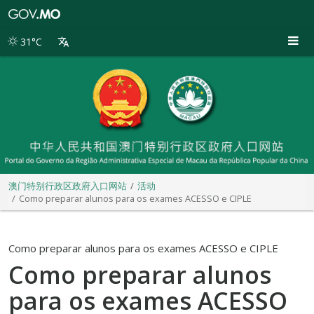
澳
门
特
31°C
别
行
政
区
政
府
入
口
网
站
澳门特别行政区政府入口网站
活动
Como preparar alunos para os exames ACESSO e CIPLE
Como preparar alunos para os exames ACESSO e CIPLE
Como preparar alunos
para os exames ACESSO