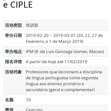
e CIPLE
活动类型
培训班
举办日期
2019-02-20 ~ 2019-03-01 (20, 22, 27 de
Fevereiro, e 1 de Março 2019)
举办地点
IPM (R. de Luís Gonzaga Gomes, Macao)
报名详情
A partir de hoje até 11/02/2019
活动对象
Professores que leccionam a disciplina
de língua portuguesa como segunda
língua aos ensinos primário e
secundário (geral e complementar)
名额
10
费用
Gratuito