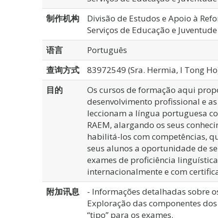
制作机构
Divisão de Estudos e Apoio à Ref
Serviços de Educação e Juventude
语言
Português
查询方式
83972549 (Sra. Hermia, I Tong Ho
目的
Os cursos de formação aqui prop
desenvolvimento profissional e as
leccionam a língua portuguesa c
RAEM, alargando os seus conhecim
habilitá-los com competências, q
seus alunos a oportunidade de se
exames de proficiência linguísti
internacionalmente e com certific
附加讯息
- Informações detalhadas sobre o
Exploração das componentes dos 
“tipo” para os exames.