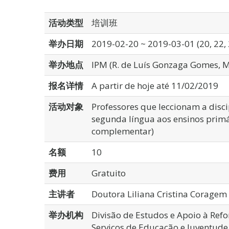
活动类型
培训班
举办日期
2019-02-20 ~ 2019-03-01 (20, 22, 
举办地点
IPM (R. de Luís Gonzaga Gomes, 
报名详情
A partir de hoje até 11/02/2019
活动对象
Professores que leccionam a disc
segunda língua aos ensinos primár
complementar)
名额
10
费用
Gratuito
主讲者
Doutora Liliana Cristina Coragem
举办机构
Divisão de Estudos e Apoio à Ref
Serviços de Educação e Juventude