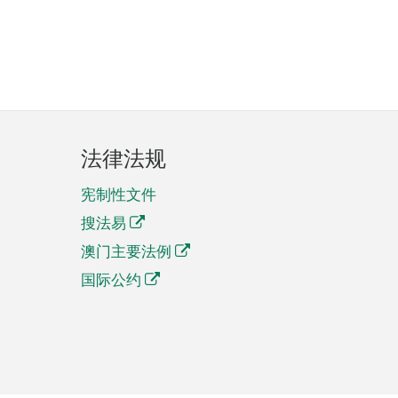
法律法规
宪制性文件
搜法易
澳门主要法例
国际公约