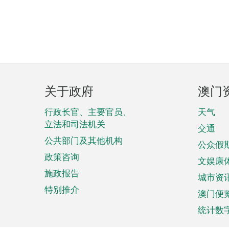
页
关于政府
澳门
脚
菜
行政长官、主要官员、
天气
立法和司法机关
单
交通
公共部门及其他机构
公众假
政策咨询
文娱康
施政报告
城市资
特别推介
澳门便
统计数