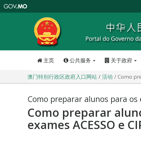
澳
门
特
别
行
政
区
政
府
入
口
网
站
主页
公共服务
关于政府
澳门特别行政区政府入口网站
活动
Como pre
Como preparar alunos para os
Como preparar aluno
exames ACESSO e CI