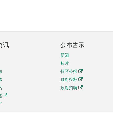
资讯
公布告示
新闻
短片
期
特区公报
体
政府投标
讯
政府招聘
览
字