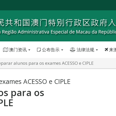
澳门资讯
公布告示
法律法规
来
parar alunos para os exames ACESSO e CIPLE
 exames ACESSO e CIPLE
s para os
PLE