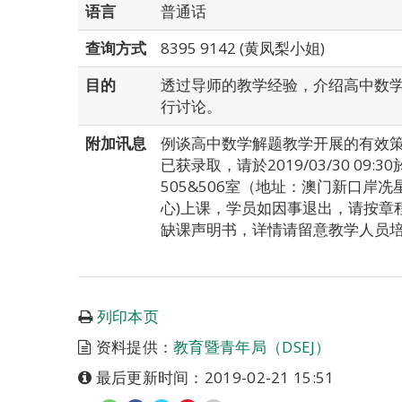
语言
普通话
查询方式
8395 9142 (黄凤梨小姐)
目的
透过导师的教学经验，介绍高中数
行讨论。
附加讯息
例谈高中数学解题教学开展的有效
已获录取，请於2019/03/30 0
505&506室（地址：澳门新口岸冼
心)上课，学员如因事退出，请按章
缺课声明书，详情请留意教学人员
列印本页
资料提供：
教育暨青年局（DSEJ）
最后更新时间：2019-02-21 15:51