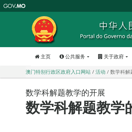
澳
门
特
别
行
政
区
政
府
入
口
网
站
主页
公共服务
关于政府
澳门特别行政区政府入口网站
活动
数学科解
数学科解题教学的开展
数学科解题教学