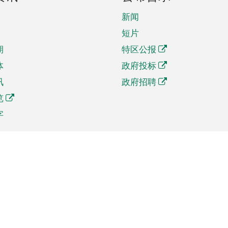
新闻
短片
期
特区公报
体
政府投标
讯
政府招聘
览
字
及贸易
相关连结
资
手机应用程序目录
贸会展
社交媒体目录
商机和服务
专题网站目录
讯
RSS订阅目录
权
表格下载