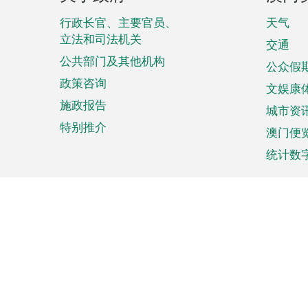
脚
菜
行政长官、主要官员、
天气
立法和司法机关
单
交通
公共部门及其他机构
公众假
政策咨询
文娱康
施政报告
城市资
特别推介
澳门便
统计数
来澳旅游
商务
计划行程
贸易投
观光
澳门经
娱乐休闲
中小企
购物
市场资
节日盛事
知识产