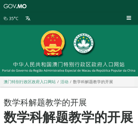
澳
门
特
35°C
别
行
政
区
政
府
入
口
网
站
澳门特别行政区政府入口网站
活动
数学科解题教学的开展
数学科解题教学的开展
数学科解题教学的开展