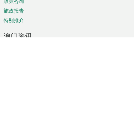
政策咨询
施政报告
特别推介
澳门资讯
天气
交通
公众假期
文娱康体
城市资讯
澳门便览
统计数字
公布告示
新闻