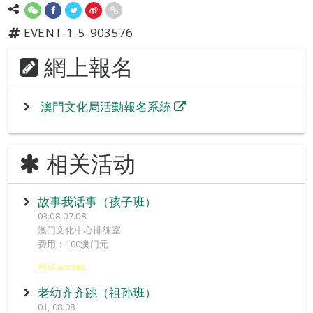
EVENT-1-5-903576
網上報名
澳門文化局活動報名系統
相关活动
故事我话事（孩子班）
03.08-07.08
澳门文化中心排练室
费用：100澳门元
※6
5
月
日起接受报
名
老幼齐齐跳（祖孙班）
01, 08.08