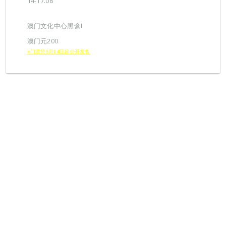
14-17.08
澳门文化中心黑盒I
澳门元200
※门票於6月14日起公开发售