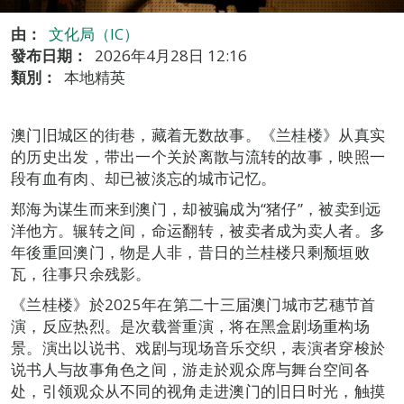
由：
文化局（IC）
發布日期：
2026年4月28日 12:16
類別：
本地精英
澳门旧城区的街巷，藏着无数故事。《兰桂楼》从真实
的历史出发，带出一个关於离散与流转的故事，映照一
段有血有肉、却已被淡忘的城市记忆。
郑海为谋生而来到澳门，却被骗成为“猪仔”，被卖到远
洋他方。辗转之间，命运翻转，被卖者成为卖人者。多
年後重回澳门，物是人非，昔日的兰桂楼只剩颓垣败
瓦，往事只余残影。
《兰桂楼》於2025年在第二十三届澳门城市艺穗节首
演，反应热烈。是次载誉重演，将在黑盒剧场重构场
景。演出以说书、戏剧与现场音乐交织，表演者穿梭於
说书人与故事角色之间，游走於观众席与舞台空间各
处，引领观众从不同的视角走进澳门的旧日时光，触摸