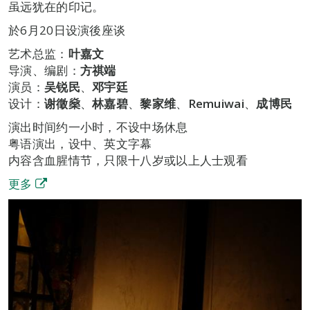
虽远犹在的印记。
於6月20日设演後座谈
艺术总监：
叶嘉文
导演、编剧：
方祺端
演员：
吴锐民
、
邓宇廷
设计：
谢徵燊
、
林嘉碧
、
黎家维
、
Remuiwai
、
成博民
演出时间约一小时，不设中场休息
粤语演出，设中、英文字幕
内容含血腥情节，只限十八岁或以上人士观看
更多