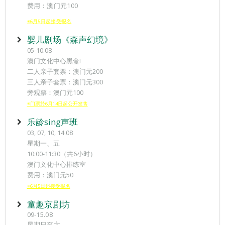
费用：澳门元100
※6月5日起接受报名
婴儿剧场《森声幻境》
05-10.08
澳门文化中心黑盒I
二人亲子套票：澳门元200
三人亲子套票：澳门元300
旁观票：澳门元100
※门票於6月14日起公开发售
乐龄sing声班
03, 07, 10, 14.08
星期一、五
10:00-11:30（共6小时）
澳门文化中心排练室
费用：澳门元50
※6月5日起接受报名
童趣京剧坊
09-15.08
星期日至六