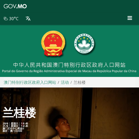
澳
门
特
30°C
别
行
政
区
政
府
入
口
网
站
澳门特别行政区政府入口网站
活动
兰桂楼
兰桂楼
20/6 │ 星期六 │ 19:45
21/6 │ 星期日 │ 14:45
澳门文化中心黑盒II
票价：澳门元300