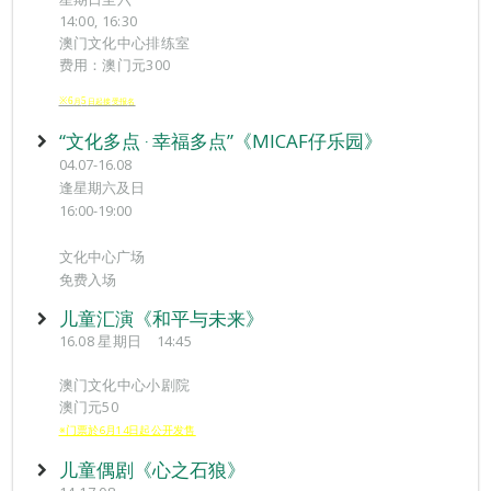
14:00, 16:30
澳门文化中心排练室
费用：澳门元300
※6
5
月
日起接受报
名
“文化多点 ‧ 幸福多点”《MICAF仔乐园》
04.07-16.08
逢星期六及日
16:00-19:00
文化中心广场
免费入场
儿童汇演《和平与未来》
16.08 星期日 14:45
澳门文化中心小剧院
澳门元50
※门票於6月14日起公开发售
儿童偶剧《心之石狼》