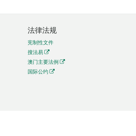
法律法规
宪制性文件
搜法易
澳门主要法例
国际公约