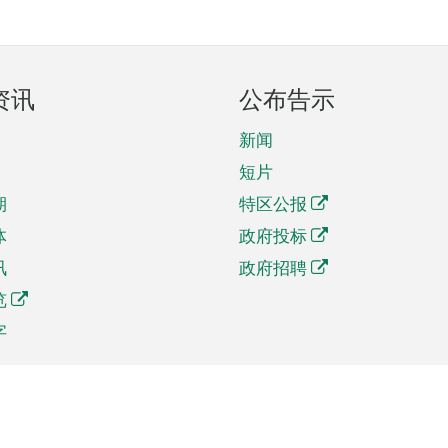
资讯
公布告示
新闻
短片
期
特区公报
体
政府投标
讯
政府招聘
览
字
及贸易
相关连结
资
手机应用程序目录