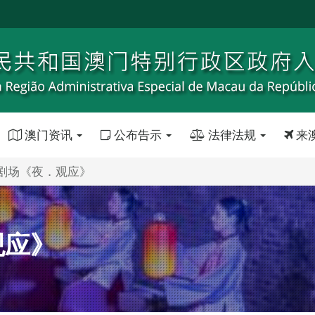
澳门资讯
公布告示
法律法规
来
剧场《夜．观应》
观应》