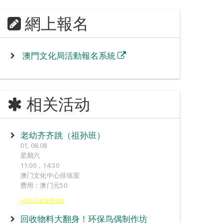
網上報名
澳門文化局活動報名系統
相关活动
老幼齐齐跳（祖孙班）
01, 08.08
星期六
11:00，14:30
澳门文化中心排练室
费用：澳门元50
※6月5日起接受报名
回收物料大翻身！环保鸟偶制作坊