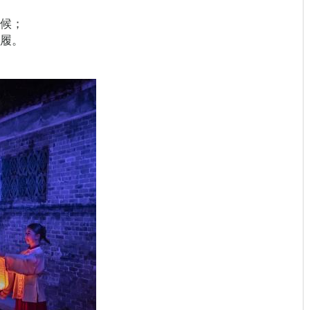
不候；
衣履。