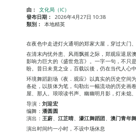
由：
文化局（IC）
發布日期：
2026年4月27日 10:38
類別：
本地精英
在夜色中走进灯火通明的郑家大屋，穿过大门、
在清末内忧外患、风雨飘摇之际，郑观应退居
影响力巨大的《盛世危言》。一字一句，不只
盼。昔日未竟之业，百载以後，仍在当代人心
环境舞蹈剧场《夜．观应》以真实的历史空间
各处，以肢体为笔，勾勒出一幅流动的历史画
屋、那人。琅琅读书声、幽幽明月影，灯未熄、
导演：
刘迎宏
编舞：
潘圆圆
演出：
王蔚
、
江芷晴
、
濠江舞蹈团
、
澳门青年
演出时间约一小时，不设中场休息