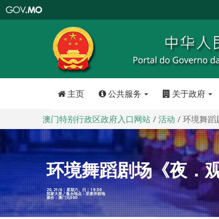
澳
门
特
别
行
政
区
政
府
入
口
网
站
主页
公共服务
关于政府
澳门特别行政区政府入口网站
活动
环境舞蹈
环境舞蹈剧场《夜．
20, 21/6 │ 星期六、日 │ 19:30
郑家大屋／集合地点：亚婆井前地
票价：澳门元300