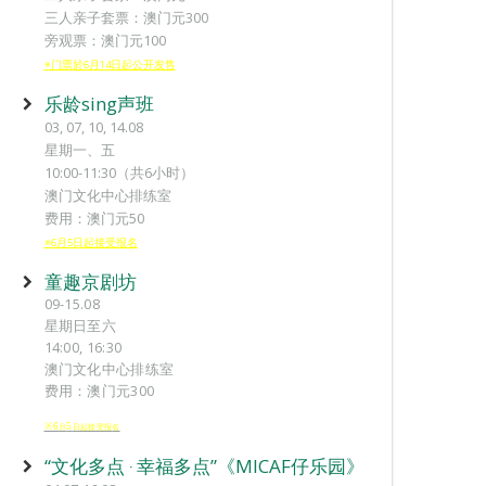
三人亲子套票：澳门元300
旁观票：澳门元100
※门票於6月14日起公开发售
乐龄sing声班
03, 07, 10, 14.08
星期一、五
10:00-11:30（共6小时）
澳门文化中心排练室
费用：澳门元50
※6月5日起接受报名
童趣京剧坊
09-15.08
星期日至六
14:00, 16:30
澳门文化中心排练室
费用：澳门元300
※6
5
月
日起接受报
名
“文化多点 ‧ 幸福多点”《MICAF仔乐园》