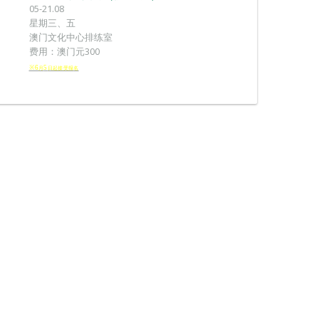
05-21.08
星期三、五
澳门文化中心排练室
费用：澳门元300
※6
5
月
日起接受报
名