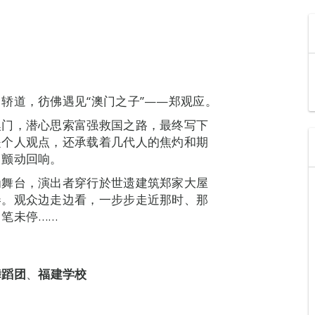
轿道，彷佛遇见“澳门之子”——郑观应。
澳门，潜心思索富强救国之路，最终写下
是个人观点，还承载着几代人的焦灼和期
中颤动回响。
为舞台，演出者穿行於世遗建筑郑家大屋
卷。观众边走边看，一步步走近那时、那
笔未停……
舞蹈团
、
福建学校