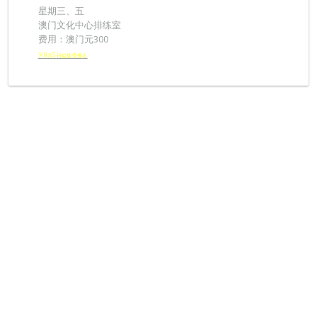
星期三、五
澳门文化中心排练室
费用：澳门元300
※6
5
月
日起接受报
名