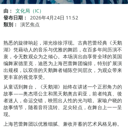
由：
文化局（IC）
發布日期：
2026年4月24日 11:52
類別：
演艺焦点
熟悉的旋律响起，湖光徐徐浮现。古典芭蕾经典《天鹅
湖》凭藉动人的音乐与优雅的舞蹈，在百多年间历演不
衰，令无数观众为之倾心。本场演出由享誉全球的英国
编舞家德里克．迪恩为上海芭蕾舞团编排，特别扩展演
出规模，以双倍的天鹅舞者铺陈空间层次，为观众带来
更丰富的视觉享受。
从童话到舞台，《天鹅湖》始终在讲述一个正邪角力的
故事——奥杰塔公主和黑天鹅奥吉莉亚，前者纯真、後
者迷人，命运交错，映照出人性的光与暗。家喻户晓的
故事情节，随着音符流转、足尖轻点，在舞台上一一呈
现。
上海芭蕾舞团以优雅细腻、兼收并蓄的艺术风格见称。