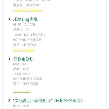
旁观票：澳门元100
※门票於6月14日起公开发售
乐龄sing声班
03, 07, 10, 14.08
星期一、五
10:00-11:30（共6小时）
澳门文化中心排练室
费用：澳门元50
※6月5日起接受报名
童趣京剧坊
09-15.08
星期日至六
14:00, 16:30
澳门文化中心排练室
费用：澳门元300
※6
5
月
日起接受报
名
“文化多点 ‧ 幸福多点”《MICAF仔乐园》
04.07-16.08