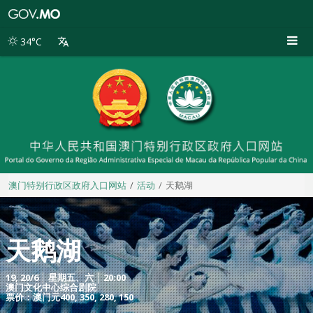
澳
门
特
34°C
别
行
政
区
政
府
入
口
网
站
澳门特别行政区政府入口网站
活动
天鹅湖
天鹅湖
19, 20/6 │ 星期五、六 │ 20:00
澳门文化中心综合剧院
票价：澳门元400, 350, 280, 150