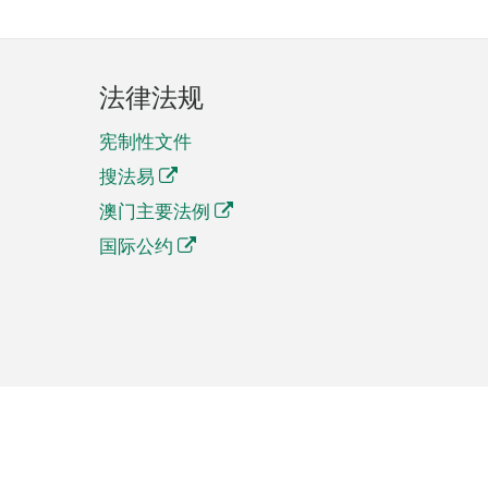
法律法规
宪制性文件
搜法易
澳门主要法例
国际公约