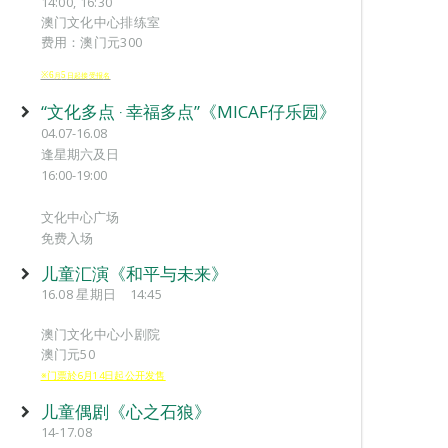
14:00, 16:30
澳门文化中心排练室
费用：澳门元300
※6
5
月
日起接受报
名
“文化多点 ‧ 幸福多点”《MICAF仔乐园》
04.07-16.08
逢星期六及日
16:00-19:00
文化中心广场
免费入场
儿童汇演《和平与未来》
16.08 星期日 14:45
澳门文化中心小剧院
澳门元50
※门票於6月14日起公开发售
儿童偶剧《心之石狼》
14-17.08