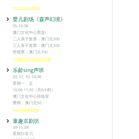
※6月5日起接受报名
婴儿剧场《森声幻境》
05-10.08
澳门文化中心黑盒I
二人亲子套票：澳门元200
三人亲子套票：澳门元300
旁观票：澳门元100
※门票於6月14日起公开发售
乐龄sing声班
03, 07, 10, 14.08
星期一、五
10:00-11:30（共6小时）
澳门文化中心排练室
费用：澳门元50
※6月5日起接受报名
童趣京剧坊
09-15.08
星期日至六