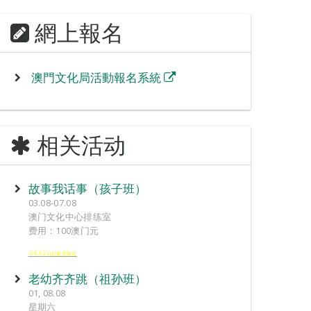
網上報名
澳門文化局活動報名系統
相关活动
故事我话事（孩子班）
03.08-07.08
澳门文化中心排练室
费用：100澳门元
※6
5
月
日起接受报
名
老幼齐齐跳（祖孙班）
01, 08.08
星期六