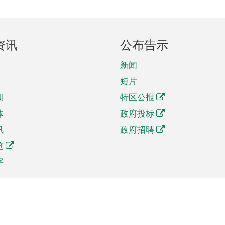
资讯
公布告示
新闻
短片
期
特区公报
体
政府投标
讯
政府招聘
览
字
及贸易
相关连结
资
手机应用程序目录
贸会展
社交媒体目录