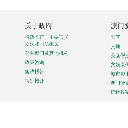
页
关于政府
澳门
脚
菜
行政长官、主要官员、
天气
立法和司法机关
单
交通
公共部门及其他机构
公众假
政策咨询
文娱康
施政报告
城市资
特别推介
澳门便
统计数
来澳旅游
商务
计划行程
贸易投
观光
澳门经