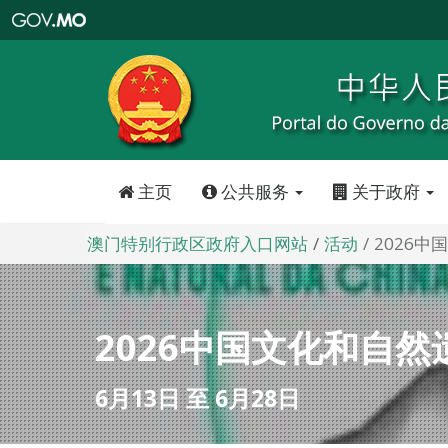
澳
门
特
别
行
政
区
政
府
入
口
网
站
主页
公共服务
关于政府
澳门特别行政区政府入口网站
活动
2026
2026中国文化和自然
6月13日 至 6月28日